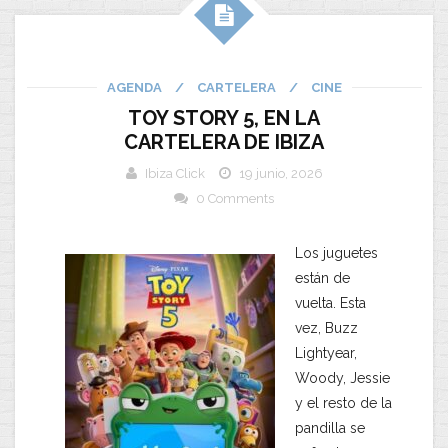
AGENDA
/
CARTELERA
/
CINE
TOY STORY 5, EN LA
CARTELERA DE IBIZA
Ibiza Click
19 junio, 2026
0 Comments
Los juguetes
están de
vuelta. Esta
vez, Buzz
Lightyear,
Woody, Jessie
y el resto de la
pandilla se