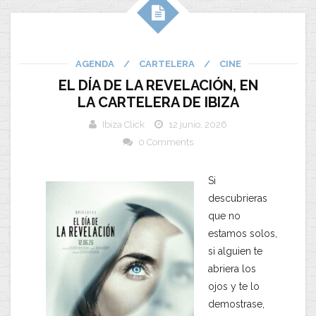
AGENDA
/
CARTELERA
/
CINE
EL DÍA DE LA REVELACIÓN, EN
LA CARTELERA DE IBIZA
Ibiza Click
12 junio, 2026
0 Comments
Si
descubrieras
que no
estamos solos,
si alguien te
abriera los
ojos y te lo
demostrase,