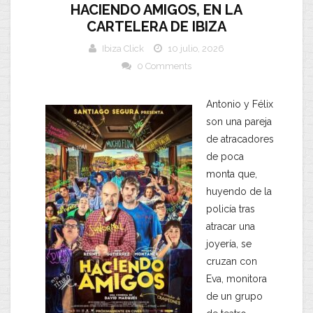
HACIENDO AMIGOS, EN LA
CARTELERA DE IBIZA
Ibiza Click
10 julio, 2026
0 Comments
Antonio y Félix
son una pareja
de atracadores
de poca
monta que,
huyendo de la
policía tras
atracar una
joyería, se
cruzan con
Eva, monitora
de un grupo