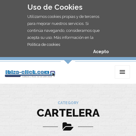
Uso de Cookies
Utilizamos cookies propias y de terceros
para mejorar nuestros servicios. Si
continúa navegando, consideramos que
acepta su uso. Más información en la
Política de cookies
Acepto
CATEGORY
CARTELERA