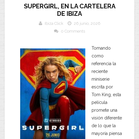
SUPERGIRL, EN LA CARTELERA
DE IBIZA
Ibiza Click
26 junio, 2026
0 Comments
Tomando
como
referencia la
reciente
miniserie
escrita por
Tom King, esta
película
promete una
visión diferente
de lo que la
mayoría piensa