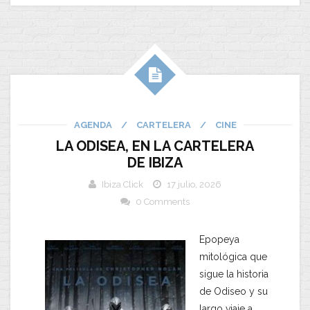
AGENDA
/
CARTELERA
/
CINE
LA ODISEA, EN LA CARTELERA
DE IBIZA
Ibiza Click
17 julio, 2026
0 Comments
Epopeya
mitológica que
sigue la historia
de Odiseo y su
largo viaje a