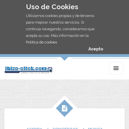
Uso de Cookies
Utilizamos cookies propias y de terceros
para mejorar nuestros servicios. Si
continúa navegando, consideramos que
acepta su uso. Más información en la
Política de cookies
Acepto