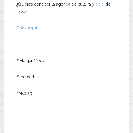
¿Quieres conocer la agenda de cultura y
ocio
de
Ibiza?
Click aquí
#MelqartMedia
#melqart
melq.art