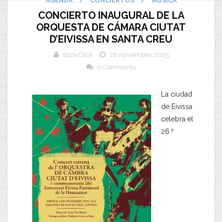
AGENDA
/
CONCIERTOS
/
MUSICA
CONCIERTO INAUGURAL DE LA
ORQUESTA DE CÁMARA CIUTAT
D’EIVISSA EN SANTA CREU
Ibiza Click
28 noviembre, 2025
0 Comments
La ciudad
de Eivissa
celebra el
26.º