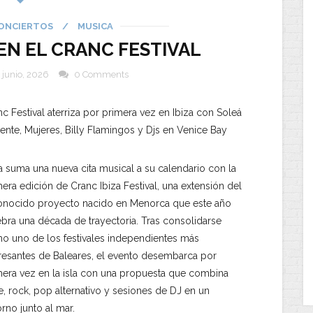
ONCIERTOS
/
MUSICA
N EL CRANC FESTIVAL
 junio, 2026
0 Comments
c Festival aterriza por primera vez en Ibiza con Soleá
ente, Mujeres, Billy Flamingos y Djs en Venice Bay
a suma una nueva cita musical a su calendario con la
era edición de Cranc Ibiza Festival, una extensión del
onocido proyecto nacido en Menorca que este año
ebra una década de trayectoria. Tras consolidarse
o uno de los festivales independientes más
eresantes de Baleares, el evento desembarca por
mera vez en la isla con una propuesta que combina
e, rock, pop alternativo y sesiones de DJ en un
rno junto al mar.