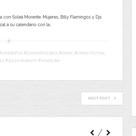
iza con Soleá Morente, Mujeres, Billy Flamingos y Djs
al a su calendario con la…
#
#
#
#
CONCIERTOS
CONCIERTOS IBIZA
CRANC
CRANC FESTIVAL
#
#
IZA
SOLEÁ MORENTE
VENICE BAY
NEXT POST