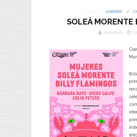
AGENDA
/
C
SOLEÁ MORENTE E
Ibiza Click
12
Cran
Mor
Ibiz
prim
rec
cel
com
int
pri
indi
ento