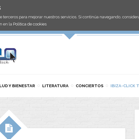
s
de terceros para mejorar nuestros servicios. Si continúa navegando, consid
n en la
Política de cookies
LUD Y BIENESTAR
LITERATURA
CONCIERTOS
IBIZA-CLICK 