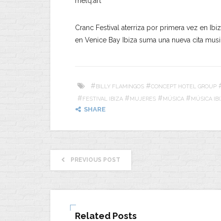
melq.art
Cranc Festival aterriza por primera vez en Ib
en Venice Bay Ibiza suma una nueva cita music
#
#
BILLY FLAMINGOS
CONCEPT HOTEL GROUP
#
#
#
#
FESTIVAL IBIZA
MUJERES
MÚSICA
MÚSICA IB
SHARE
PREVIOUS POST
Related Posts