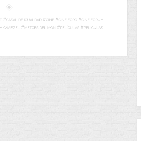
#
#
#
#
T
CASAL DE IGUALDAD
CINE
CINE FORO
CINE FÓRUM
#
#
#
IM CAVIEZEL
METGES DEL MON
PELÍCULAS
PELÍCULAS