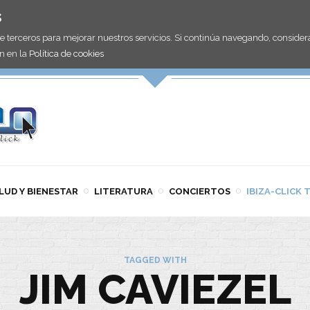
s
de terceros para mejorar nuestros servicios. Si continúa navegando, consid
n en la
Política de cookies
LUD Y BIENESTAR
LITERATURA
CONCIERTOS
IBIZA-CLICK 
TAGGED WITH
JIM CAVIEZEL