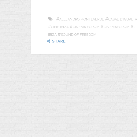
#
#
ALEJANDRO MONTEVERDE
CASAL D'IGUALTA
#
#
#
#
CINE IBIZA
CINEMA FÒRUM
CINEMAFORUM
J
#
IBIZA
SOUND OF FREEDOM
SHARE