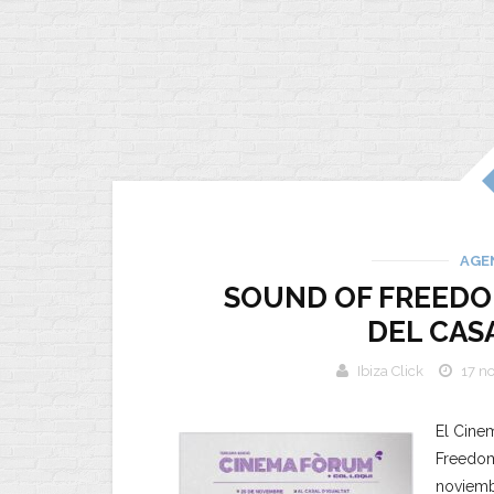
AGE
SOUND OF FREEDO
DEL CAS
Ibiza Click
17 n
El Cine
Freedom
noviemb