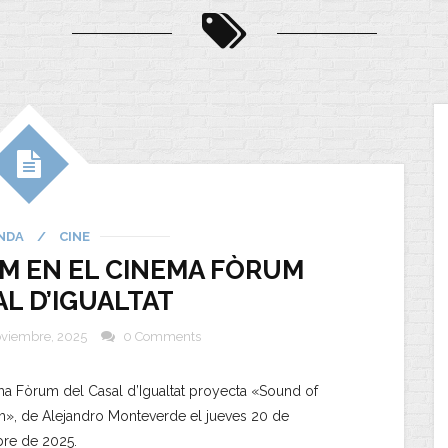
NDA
/
CINE
M EN EL CINEMA FÒRUM
AL D’IGUALTAT
oviembre, 2025
0 Comments
ma Fòrum del Casal d’Igualtat proyecta «Sound of
», de Alejandro Monteverde el jueves 20 de
re de 2025.