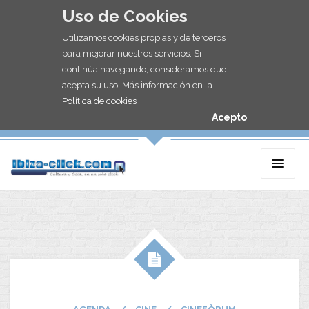
Uso de Cookies
Utilizamos cookies propias y de terceros
para mejorar nuestros servicios. Si
continúa navegando, consideramos que
acepta su uso. Más información en la
Política de cookies
Acepto