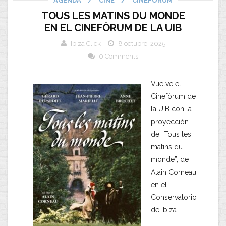
AGENDA
/
CINE
/
CINEFÒRUM
TOUS LES MATINS DU MONDE
EN EL CINEFÒRUM DE LA UIB
Ibiza Click
8 octubre, 2025
0 Comments
Vuelve el
Cinefòrum de
la UIB con la
proyección
de “Tous les
matins du
monde”, de
Alain Corneau
en el
Conservatorio
de Ibiza