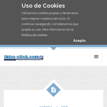
Uso de Cookies
Utilizamos cookies propias y de terceros
para mejorar nuestros servicios. Si
continúa navegando, consideramos que
acepta su uso. Más información en la
Política de cookies
Acepto