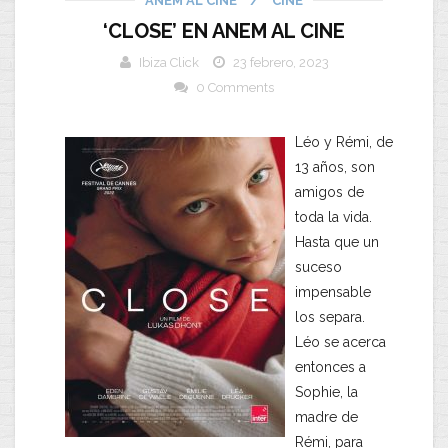
ANEM AL CINE
/
CINE
‘CLOSE’ EN ANEM AL CINE
Ibiza Click
23 febrero, 2023
0 Comments
Léo y Rémi, de
13 años, son
amigos de
toda la vida.
Hasta que un
suceso
impensable
los separa.
Léo se acerca
entonces a
Sophie, la
madre de
Rémi, para