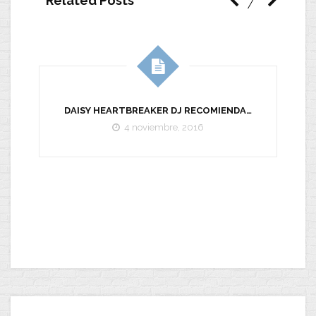
Related Posts
E
DAISY HEARTBREAKER DJ RECOMIENDA…
4 noviembre, 2016