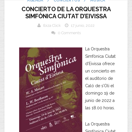
AGENDA
/
CONCIERTOS
/
MUSICA
CONCIERTO DE LA ORQUESTRA
SIMFÒNICA CIUTAT D’EIVISSA
Ibiza Click
17 junio, 2022
0 Comments
La Orquestra
Simfònica Ciutat
d’Eivissa ofrece
un concierto en
el auditorio de
Caló de s’Oli el
domingo 19 de
junio de 2022 a
las 18.00 horas.
La Orquestra
Simfònica Ciutat