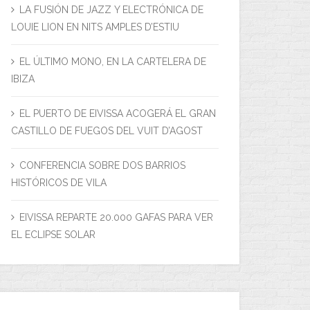
LA FUSIÓN DE JAZZ Y ELECTRÓNICA DE
LOUIE LION EN NITS AMPLES D’ESTIU
EL ÚLTIMO MONO, EN LA CARTELERA DE
IBIZA
LUM TRENCADA EN CAN JERONI
LA ODISEA, EN LA C
EL PUERTO DE EIVISSA ACOGERÁ EL GRAN
14 marzo, 2021
17 jul
CASTILLO DE FUEGOS DEL VUIT D’AGOST
CONFERENCIA SOBRE DOS BARRIOS
HISTÓRICOS DE VILA
EIVISSA REPARTE 20.000 GAFAS PARA VER
EL ECLIPSE SOLAR