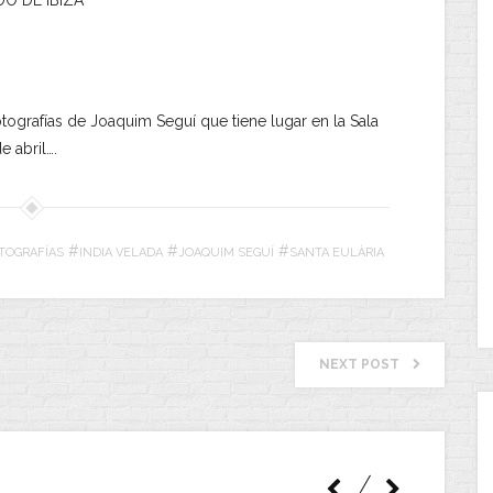
fotografías de Joaquim Seguí que tiene lugar en la Sala
e abril….
#
#
#
TOGRAFÍAS
INDIA VELADA
JOAQUIM SEGUÍ
SANTA EULÀRIA
NEXT POST