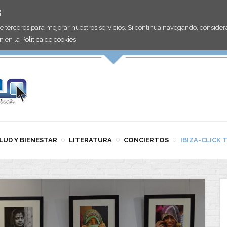
s
de terceros para mejorar nuestros servicios. Si continúa navegando, consid
n en la
Política de cookies
LUD Y BIENESTAR
LITERATURA
CONCIERTOS
IBIZA-CLICK 