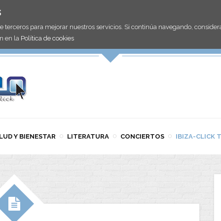
s
de terceros para mejorar nuestros servicios. Si continúa navegando, consid
n en la
Política de cookies
LUD Y BIENESTAR
LITERATURA
CONCIERTOS
IBIZA-CLICK 