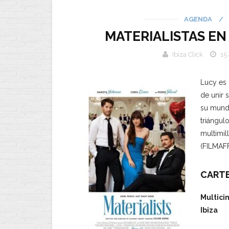
AGENDA
/
MATERIALISTAS EN
Ibiza Click
15
Lucy es 
de unir 
su mundo
triángul
multimil
(FILMAFF
CARTE
Multicin
Ibiza