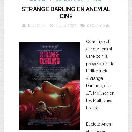
AGENDA
/
ANEM AL CINE
/
CINE
STRANGE DARLING EN ANEM AL
CINE
Ibiza Click
1 julio, 2025
0 Comments
Concluye el
ciclo Anem al
Cine con la
proyección del
thriller indie
«Strange
Darling», de
J.T. Mollner, en
los Multicines
Eivissa.
El ciclo Anem
al Cine se