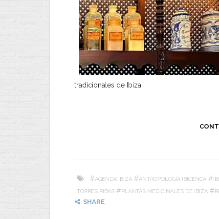
tradicionales de Ibiza.
CONT
#
#
#
AGENDA IBIZA
ANTROPOLOGÍA IBICENCA
IB
#
#
TORRES RIBAS
PLANTAS MEDICINALES DE IBIZA
R
SHARE