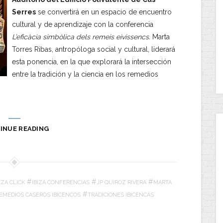
Serres
se convertirá en un espacio de encuentro
cultural y de aprendizaje con la conferencia
L’eficàcia simbòlica dels remeis eivissencs
.
Marta
Torres Ribas, antropóloga social y cultural, liderará
esta ponencia, en la que explorará la intersección
entre la tradición y la ciencia en los remedios
INUE READING
#
#
#
IZA CLICK
IBIZA CONFERENCIAS
JP QUIROZ RIVERA
MARTA
#
EMEDIOS CASEROS IBICENCOS
TRADICIONES IBICENCAS