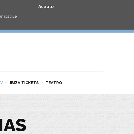
Acepto
eramos que
TV
IBIZA TICKETS
TEATRO
IAS