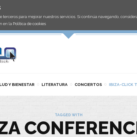
s
de terceros para mejorar nuestros servicios. Si continúa navegando, consid
n en la
Política de cookies
LUD Y BIENESTAR
LITERATURA
CONCIERTOS
IBIZA-CLICK 
TAGGED WITH
IZA CONFERENC