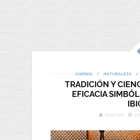
AGENDA
/
NATURALEZA
/
TRADICIÓN Y CIEN
EFICACIA SIMBÓL
IB
Ibiza Click
11 