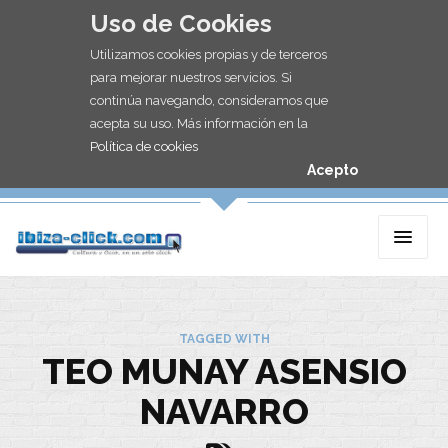
Uso de Cookies
Utilizamos cookies propias y de terceros
para mejorar nuestros servicios. Si
continúa navegando, consideramos que
acepta su uso. Más información en la
Política de cookies
Acepto
TAGGED WITH
TEO MUNAY ASENSIO
NAVARRO