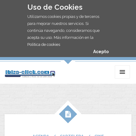
Uso de Cookies
Utilizamos cookies propias y de terceros
para mejorar nuestros servicios. Si
continúa navegando, consideramos que
acepta su uso. Más información en la
Política de cookies
Acepto