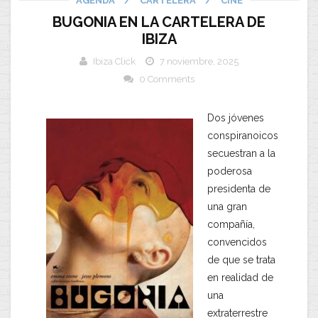
AGENDA
/
CARTELERA
/
CINE
BUGONIA EN LA CARTELERA DE
IBIZA
Ibiza Click
7 noviembre, 2025
0 Comments
Dos jóvenes
conspiranoicos
secuestran a la
poderosa
presidenta de
una gran
compañía,
convencidos
de que se trata
en realidad de
una
extraterrestre