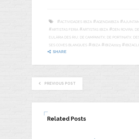
#
#
#
ACTIVIDADES IBIZA
AGENDAIBIZA
AJUNTAM
#
#
#
ARTISTAS FERIA
ARTISTAS IBIZA
DEN ROVIRA; D
EULÀRIA DES RIU; DE CAMPANITX; DE PORTINATX; 
#
#
#
SES COVES BLANQUES
IBIZA
IBIZA2025
IBIZACL
SHARE
PREVIOUS POST
Related Posts