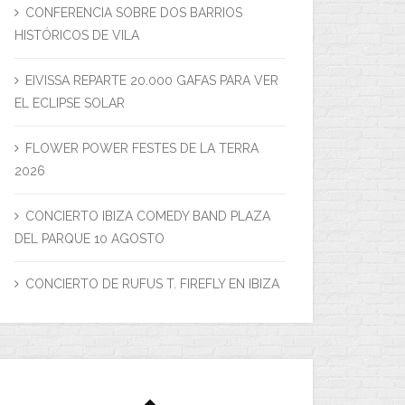
CONFERENCIA SOBRE DOS BARRIOS
HISTÓRICOS DE VILA
AN GALA DEL FESTIVAL »VINE AL
EIVISSA REPARTE 20.000 GAFAS PARA VER
VILLANGÓMEZ»
EL ECLIPSE SOLAR
14 enero, 2026
FLOWER POWER FESTES DE LA TERRA
2026
¿CÓMO NOS INF
CONCIERTO IBIZA COMEDY BAND PLAZA
28 dicie
DEL PARQUE 10 AGOSTO
CONCIERTO DE RUFUS T. FIREFLY EN IBIZA