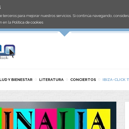
s
de terceros para mejorar nuestros servicios. Si continúa navegando, consid
n en la
Política de cookies
LUD Y BIENESTAR
LITERATURA
CONCIERTOS
IBIZA-CLICK 