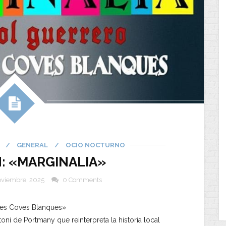
/
GENERAL
/
OCIO NOCTURNO
: «MARGINALIA»
oviembre, 2025
0 Comments
 Ses Coves Blanques»
oni de Portmany que reinterpreta la historia local