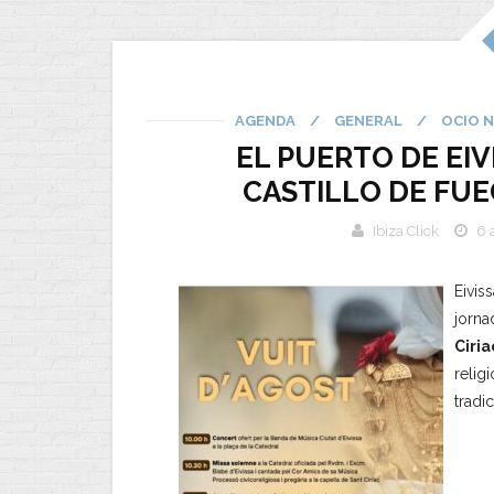
AGENDA
/
GENERAL
/
OCIO 
EL PUERTO DE EIV
CASTILLO DE FUE
Ibiza Click
6 
Eivis
jorna
Ciria
relig
tradic