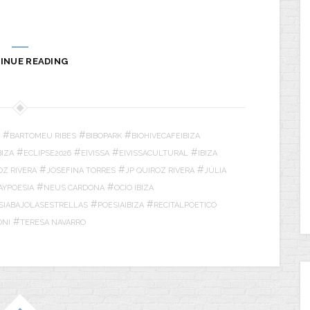
INUE READING
#
#
#
BARTOMEU RIBES
BIBOPARK
BIOHIVECAFEIBIZA
#
#
#
#
IZA
ECLIPSE2026
EIVISSA
EIVISSACULTURAL
IBIZA
#
#
#
OZ RIVERA
JOSEFINA TORRES
JP QUIROZ RIVERA
JÚLIA
#
#
AYPOESIA
NEUS CARDONA
OCIO IBIZA
#
#
SIABAJOLASESTRELLAS
POESIAIBIZA
RECITALPOETICO
#
ONI
TERESA NAVARRO