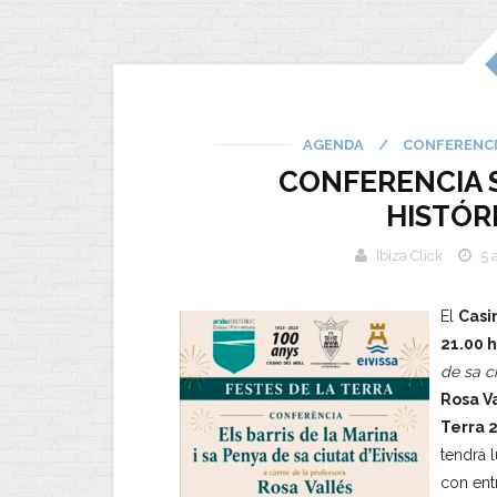
AGENDA
/
CONFERENC
CONFERENCIA 
HISTÓR
Ibiza Click
5 
El
Casi
21.00 
de sa ci
Rosa V
Terra 
tendrá 
con ent