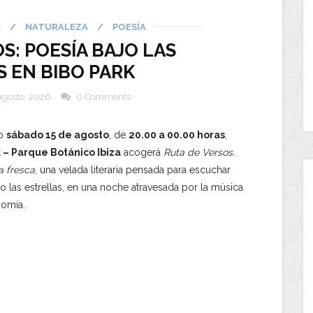
L
/
NATURALEZA
/
POESÍA
S: POESÍA BAJO LAS
 EN BIBO PARK
agosto, 2026
0 Comments
mo
sábado 15 de agosto
, de
20.00 a 00.00 horas
,
 – Parque Botánico Ibiza
acogerá
Ruta de Versos.
a fresca
, una velada literaria pensada para escuchar
o las estrellas, en una noche atravesada por la música
nomía.