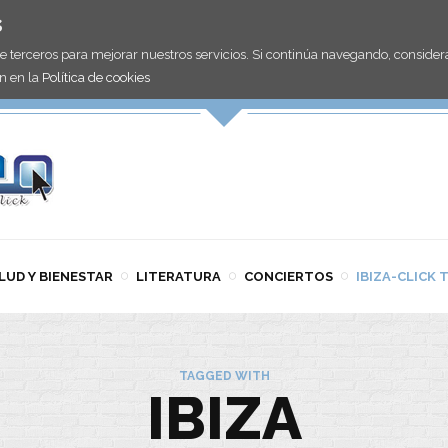
s
de terceros para mejorar nuestros servicios. Si continúa navegando, consid
n en la
Política de cookies
LUD Y BIENESTAR
LITERATURA
CONCIERTOS
IBIZA-CLICK 
TAGGED WITH
IBIZA