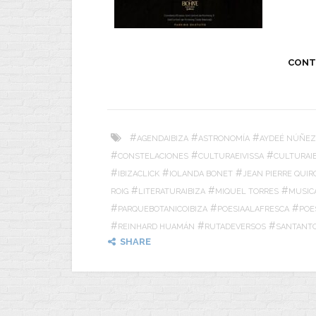
CONT
#
#
#
AGENDAIBIZA
ASTRONOMÍA
AYDEÉ NÚÑEZ
#
#
#
CONSTELACIONES
CULTURAEIVISSA
CULTURAIB
#
#
#
IBIZACLICK
IOLANDA BONET
JEAN PIERRE QUIR
#
#
#
ROIG
LITERATURAIBIZA
MIQUEL TORRES
MUSIC
#
#
#
PARQUEBOTANICOIBIZA
POESIAALAFRESCA
POE
#
#
#
REINHARD HUAMÁN
RUTADEVERSOS
SANTANT
SHARE