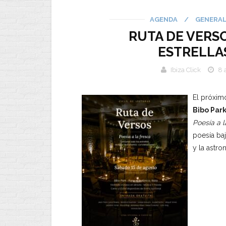
AGENDA
/
GENERA
RUTA DE VERSO
ESTRELLAS
Ibiza Click
8 
El próxi
Bibo Park
Poesía a l
poesía baj
y la astro