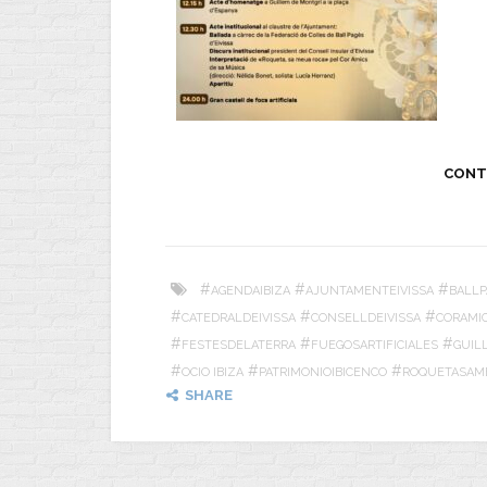
CONT
#
#
#
AGENDAIBIZA
AJUNTAMENTEIVISSA
BALLP
#
#
#
CATEDRALDEIVISSA
CONSELLDEIVISSA
CORAMI
#
#
#
FESTESDELATERRA
FUEGOSARTIFICIALES
GUIL
#
#
#
OCIO IBIZA
PATRIMONIOIBICENCO
ROQUETASAM
SHARE