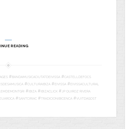
INUE READING
#
#
AGES
BANDAMUSICACIUTATDEIVISSA
CASTELLDEFOCS
#
#
#
CSDESAMUSICA
CULTURAIBIZA
EIVISSA
EIVISSACULTURAL
#
#
#
LEMDEMONTGRI
IBIZA
IBIZACLICK
JP QUIROZ RIVERA
#
#
#
EUAROCA
SANTCIRIAC
TRADICIONIBICENCA
VUITDAGOST