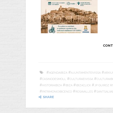
CONT
#
#
#
AGENDAIBIZA
AJUNTAMENTEIVISSA
ARXIU
#
#
#
CASINODESMOLL
CULTURAEIVISSA
CULTURAIB
#
#
#
#
HISTORIAIBIZA
IBIZA
IBIZACLICK
JP QUIROZ R
#
#
#
PATRIMONIOIBICENCO
ROSAVALLES
SANTSALVA
SHARE