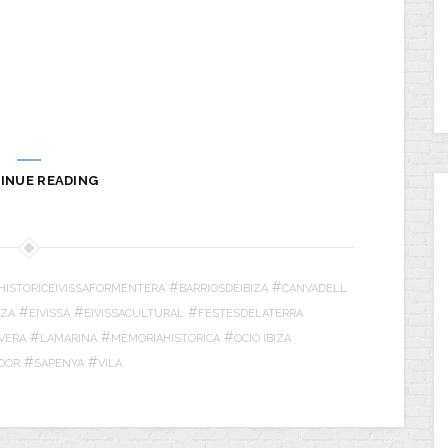
INUE READING
#
#
HISTORICEIVISSAFORMENTERA
BARRIOSDEIBIZA
CANVADELL
#
#
#
IZA
EIVISSA
EIVISSACULTURAL
FESTESDELATERRA
#
#
#
IVERA
LAMARINA
MEMORIAHISTORICA
OCIO IBIZA
#
#
DOR
SAPENYA
VILA