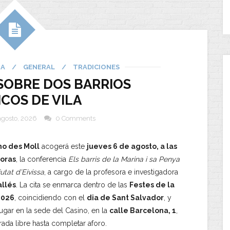
IA
/
GENERAL
/
TRADICIONES
SOBRE DOS BARRIOS
ICOS DE VILA
agosto, 2026
0 Comments
no des Moll
acogerá este
jueves 6 de agosto, a las
horas
, la conferencia
Els barris de la Marina i sa Penya
utat d’Eivissa
, a cargo de la profesora e investigadora
allés
. La cita se enmarca dentro de las
Festes de la
2026
, coincidiendo con el
dia de Sant Salvador
, y
lugar en la sede del Casino, en la
calle Barcelona, 1
,
rada libre hasta completar aforo.