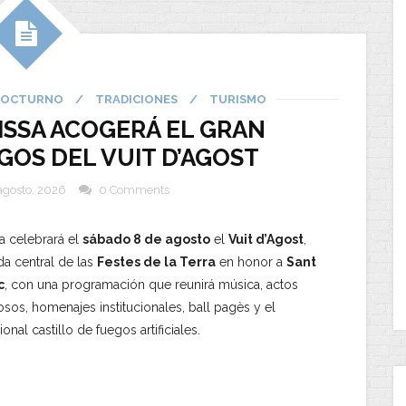
NOCTURNO
/
TRADICIONES
/
TURISMO
ISSA ACOGERÁ EL GRAN
GOS DEL VUIT D’AGOST
agosto, 2026
0 Comments
sa celebrará el
sábado 8 de agosto
el
Vuit d’Agost
,
da central de las
Festes de la Terra
en honor a
Sant
c
, con una programación que reunirá música, actos
iosos, homenajes institucionales, ball pagès y el
ional castillo de fuegos artificiales.