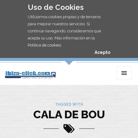
Uso de Cookies
Utilizamos cookies propias y de terceros
para mejorar nuestros servicios. Si
continúa navegando, consideramos que
acepta su uso. Más información en la
Política de cookies
Acepto
TAGGED WITH
CALA DE BOU