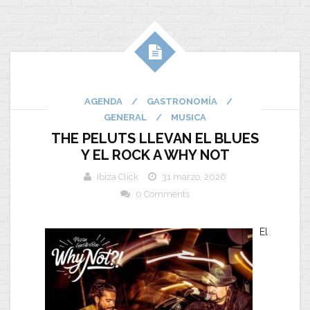
AGENDA
/
GASTRONOMÍA
/
GENERAL
/
MUSICA
THE PELUTS LLEVAN EL BLUES
Y EL ROCK A WHY NOT
Ibiza Click
31 marzo, 2026
0 Comments
El