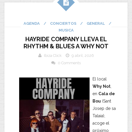
AGENDA
/
CONCIERTOS
/
GENERAL
/
MUSICA
HAYRIDE COMPANY LLEVA EL
RHYTHM & BLUES A WHY NOT
Ibiza Click
9 abril, 2026
0 Comments
El local
Why Not
,
en
Cala de
Bou
(Sant
Josep de sa
Talaia),
acoge el
próximo