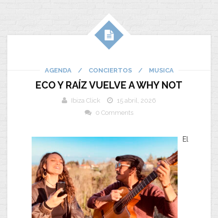
AGENDA
/
CONCIERTOS
/
MUSICA
ECO Y RAÍZ VUELVE A WHY NOT
Ibiza Click
15 abril, 2026
0 Comments
El