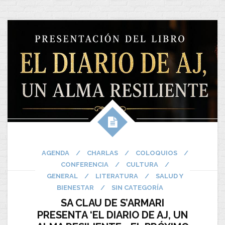
AGENDA
/
CHARLAS
/
COLOQUIOS
/
CONFERENCIA
/
CULTURA
/
GENERAL
/
LITERATURA
/
SALUD Y
BIENESTAR
/
SIN CATEGORÍA
SA CLAU DE S’ARMARI
PRESENTA ‘EL DIARIO DE AJ, UN