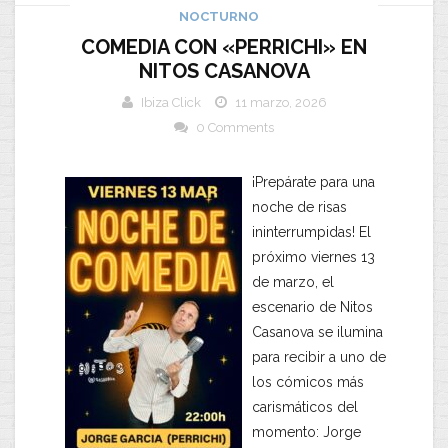
NOCTURNO
COMEDIA CON «PERRICHI» EN
NITOS CASANOVA
Ibiza Click
11 marzo, 2026
0 Comments
​¡Prepárate para una
noche de risas
ininterrumpidas! El
próximo
viernes 13
de marzo
, el
escenario de
Nitos
Casanova
se ilumina
para recibir a uno de
los cómicos más
carismáticos del
momento:
Jorge