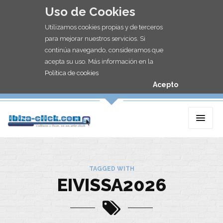
Uso de Cookies
Utilizamos cookies propias y de terceros
para mejorar nuestros servicios. Si
continúa navegando, consideramos que
acepta su uso. Más información en la
Política de cookies
Acepto
TAGGED WITH
EIVISSA2026