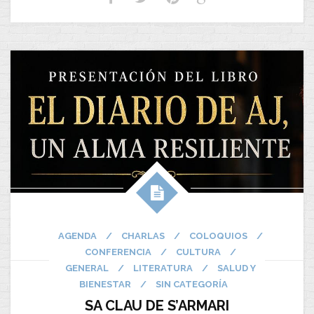
AGENDA
/
CHARLAS
/
COLOQUIOS
/
CONFERENCIA
/
CULTURA
/
GENERAL
/
LITERATURA
/
SALUD Y
BIENESTAR
/
SIN CATEGORÍA
SA CLAU DE S’ARMARI