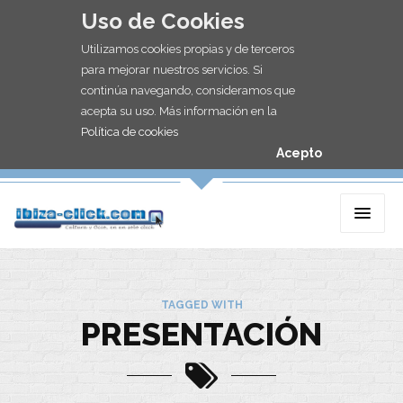
Uso de Cookies
Utilizamos cookies propias y de terceros
para mejorar nuestros servicios. Si
continúa navegando, consideramos que
acepta su uso. Más información en la
Política de cookies
Acepto
TAGGED WITH
PRESENTACIÓN