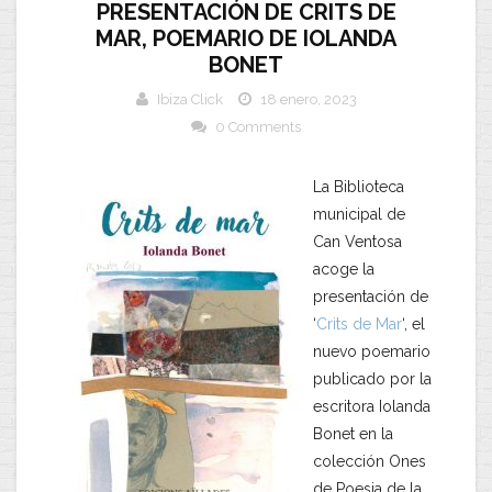
PRESENTACIÓN DE CRITS DE
MAR, POEMARIO DE IOLANDA
BONET
Ibiza Click
18 enero, 2023
0 Comments
La Biblioteca
municipal de
Can Ventosa
acoge la
presentación de
‘
Crits de Mar
‘, el
nuevo poemario
publicado por la
escritora Iolanda
Bonet en la
colección Ones
de Poesia de la