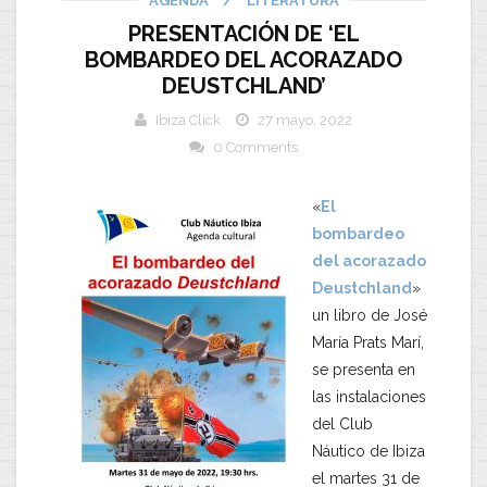
AGENDA
/
LITERATURA
PRESENTACIÓN DE ‘EL
BOMBARDEO DEL ACORAZADO
DEUSTCHLAND’
Ibiza Click
27 mayo, 2022
0 Comments
«
El
bombardeo
del acorazado
Deustchland
»
un libro de José
María Prats Marí,
se presenta en
las instalaciones
del Club
Náutico de Ibiza
el martes 31 de