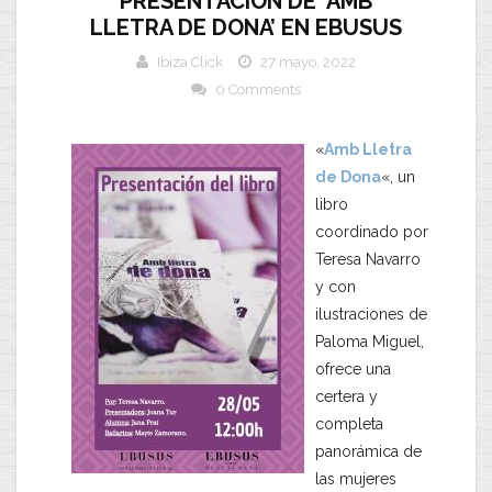
PRESENTACIÓN DE ‘AMB
LLETRA DE DONA’ EN EBUSUS
Ibiza Click
27 mayo, 2022
0 Comments
«
Amb Lletra
de Dona
«, un
libro
coordinado por
Teresa Navarro
y con
ilustraciones de
Paloma Miguel,
ofrece una
certera y
completa
panorámica de
las mujeres