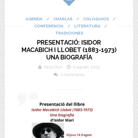
AGENDA
/
CHARLAS
/
COLOQUIOS
/
CONFERENCIA
/
LITERATURA
/
TRADICIONES
PRESENTACIÓ: ISIDOR
MACABICH I LLOBET (1883-1973)
UNA BIOGRAFÍA
Ibiza Click
6 agosto, 2025
0 Comments