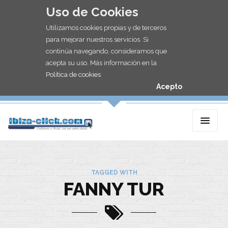
Uso de Cookies
Utilizamos cookies propias y de terceros
para mejorar nuestros servicios. Si
continúa navegando, consideramos que
acepta su uso. Más información en la
Política de cookies
Acepto
TAGGED WITH
FANNY TUR