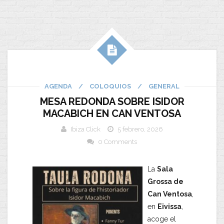
AGENDA
/
COLOQUIOS
/
GENERAL
MESA REDONDA SOBRE ISIDOR
MACABICH EN CAN VENTOSA
Ibiza Click
5 febrero, 2026
0 Comments
La
Sala
Grossa de
Can Ventosa
,
en
Eivissa
,
acoge el