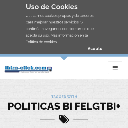
Uso de Cookies
Utilizamos cookies propias y de terceros
para mejorar nuestros servicios. Si
continúa navegando, consideramos que
acepta su uso. Más información en la
Política de cookies
Acepto
TAGGED WITH
POLITICAS BI FELGTBI+