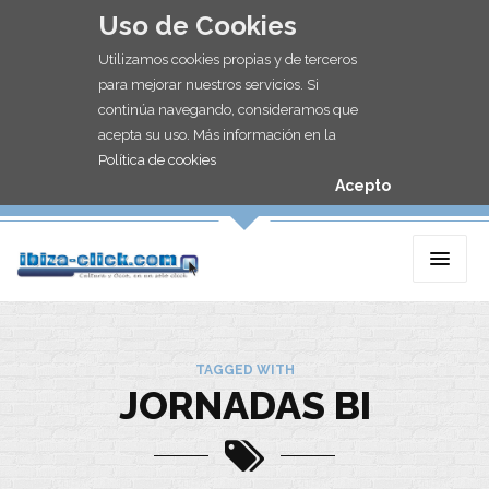
Uso de Cookies
Utilizamos cookies propias y de terceros
para mejorar nuestros servicios. Si
continúa navegando, consideramos que
acepta su uso. Más información en la
Política de cookies
Acepto
TAGGED WITH
JORNADAS BI