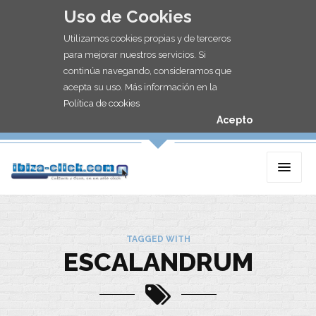
Uso de Cookies
Utilizamos cookies propias y de terceros
para mejorar nuestros servicios. Si
continúa navegando, consideramos que
acepta su uso. Más información en la
Política de cookies
Acepto
TAGGED WITH
ESCALANDRUM