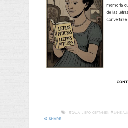
memoria cul
de las letra
convertirse
CONT
#
#
GALA. LIBRO. CERTAMEN
JANE AU
SHARE