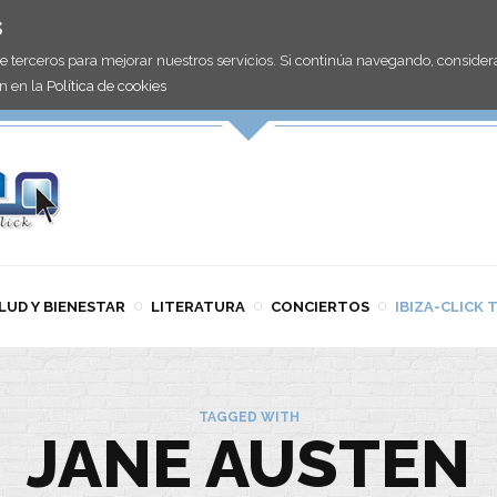
s
de terceros para mejorar nuestros servicios. Si continúa navegando, consid
n en la
Política de cookies
LUD Y BIENESTAR
LITERATURA
CONCIERTOS
IBIZA-CLICK 
TAGGED WITH
JANE AUSTEN