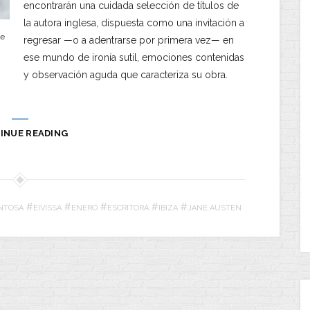
encontrarán una cuidada selección de títulos de
la autora inglesa, dispuesta como una invitación a
de
regresar —o a adentrarse por primera vez— en
ese mundo de ironía sutil, emociones contenidas
y observación aguda que caracteriza su obra.
INUE READING
#
#
#
#
#
NTOSA
EIVISSA
ENERO
ESCRITORA
IBIZA
JANE AUSTEN