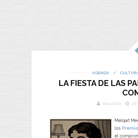
AGENDA
/
CULTUR
LA FIESTA DE LAS P
CO
Ibiza Click
28 
Melqart Med
los
Premios
el compromis