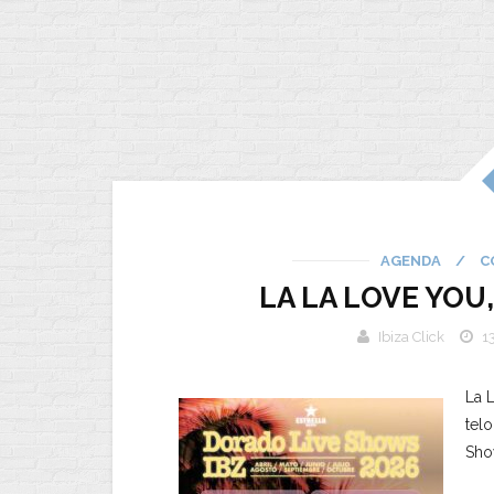
AGENDA
/
C
LA LA LOVE YOU
Ibiza Click
1
La 
tel
Sho