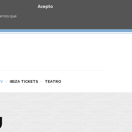
Acepto
eramos que
TV
IBIZA TICKETS
TEATRO
U