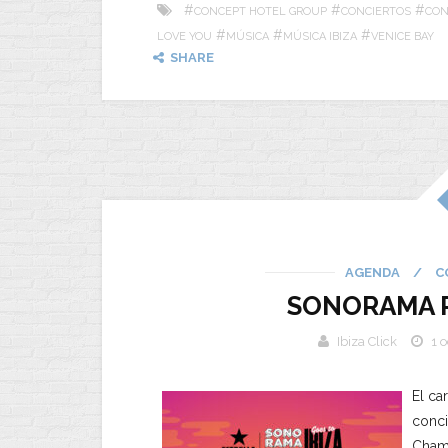
#
#
#
CONCEPT HOTEL GROUP
CONCIERTOS
CON
#
#
#
LOVE YOU
MÚSICA
MÚSICA IBIZA
VENICE BAY
SHARE
AGENDA
/
C
SONORAMA RI
Ibiza Click
1 
El ca
conci
Chamb