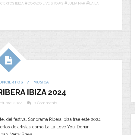
#
#
#
CIERTOS IBIZA
DORADO LIVE SHOWS
JULIA NAR
LA LA
ONCIERTOS
/
MUSICA
BERA IBIZA 2024
octubre, 2024
0 Comments
rtel del festival Sonorama Ribera Ibiza trae este 2024
ertos de artistas como La La Love You, Dorian,
ao, Varry Brava…