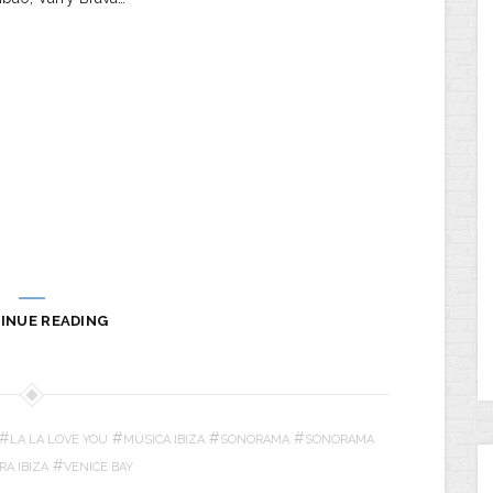
INUE READING
#
#
#
#
LA LA LOVE YOU
MÚSICA IBIZA
SONORAMA
SONORAMA
#
A IBIZA
VENICE BAY