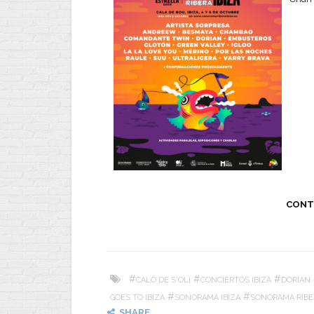
CONT
#
#
#
CALÓ DE S'OLI
CONCIERTOS IBIZA
DORIAN
#
#
GOES TO IBIZA
SONORAMA IBIZA
SONORAMA RIBER
SHARE