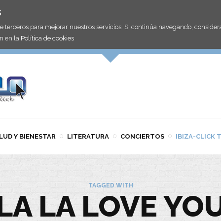
s
de terceros para mejorar nuestros servicios. Si continúa navegando, consid
n en la
Política de cookies
LUD Y BIENESTAR
LITERATURA
CONCIERTOS
IBIZA-CLICK 
TAGGED WITH
LA LA LOVE YO