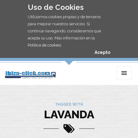
Uso de Cookies
Utilizamos cookies propias y de terceros
para mejorar nuestros servicios. Si
continúa navegando, consideramos que
acepta su uso. Más información en la
Política de cookies
Acepto
TAGGED WITH
LAVANDA