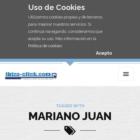
Uso de Cookies
Utilizamos cookies propias y de terceros
para mejorar nuestros servicios. Si
continúa navegando, consideramos que
acepta su uso. Más información en la
Política de cookies
Acepto
TAGGED WITH
MARIANO JUAN