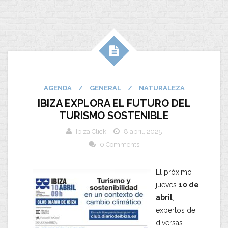
AGENDA
/
GENERAL
/
NATURALEZA
IBIZA EXPLORA EL FUTURO DEL
TURISMO SOSTENIBLE
Ibiza Click
8 abril, 2025
0 Comments
El próximo
jueves
10 de
abril
,
expertos de
diversas