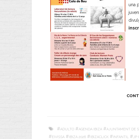
una p
juven
divul
insc
CONT
#
#
#
ADULTO
AGENDA IBIZA
AJUNTAMENT DE S
#
#
#
#
#
EIVISSA
IBIZA 2026
IBIZACLICK
INFANTIL
JP 