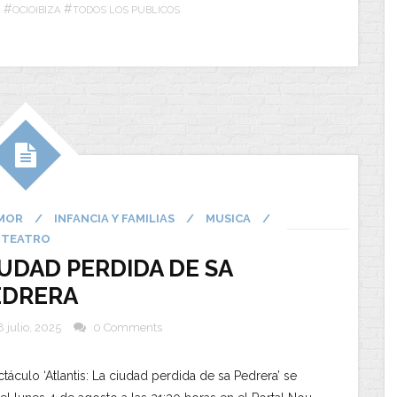
#
#
OCIOIBIZA
TODOS LOS PUBLICOS
MOR
/
INFANCIA Y FAMILIAS
/
MUSICA
/
TEATRO
IUDAD PERDIDA DE SA
EDRERA
 julio, 2025
0 Comments
táculo ‘Atlantis: La ciudad perdida de sa Pedrera’ se