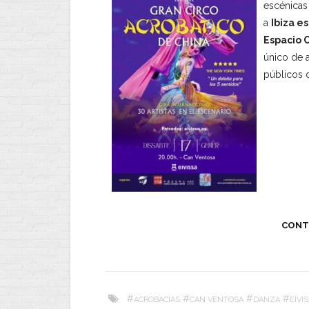
escénicas
a
Ibiza e
Espacio 
único de 
públicos 
CONT
#
#
#
#
ACROBACIAS
CAN VENTOSA
DANZA
EIVI