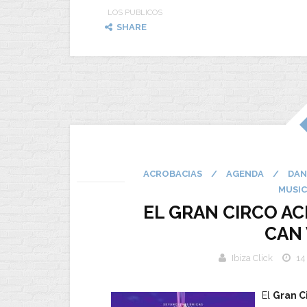
LOS PUBLICOS
SHARE
ACROBACIAS
/
AGENDA
/
DAN
MUSI
EL GRAN CIRCO AC
CAN
Ibiza Click
14
El
Gran C