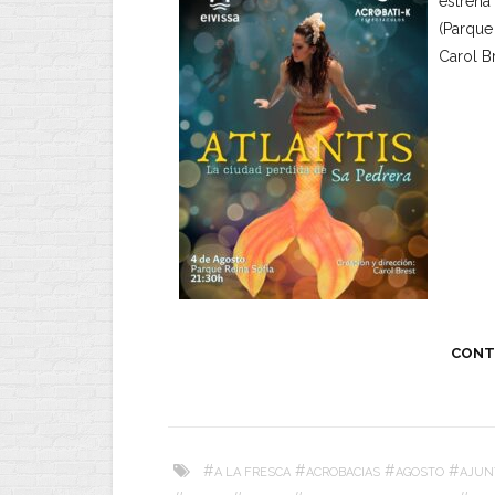
estrena
(Parque 
Carol B
CONT
#
#
#
#
A LA FRESCA
ACROBACIAS
AGOSTO
AJUN