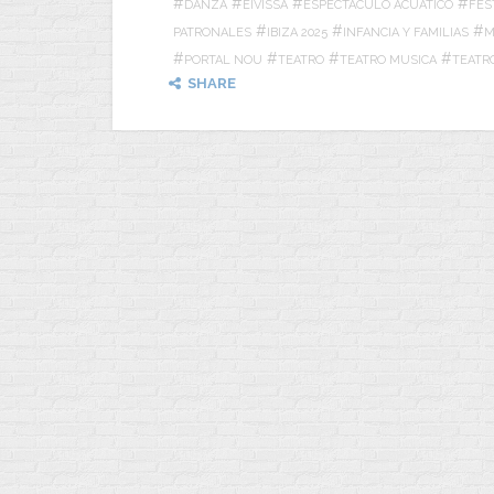
#
#
#
#
DANZA
EIVISSA
ESPECTACULO ACUATICO
FES
#
#
#
PATRONALES
IBIZA 2025
INFANCIA Y FAMILIAS
M
#
#
#
#
PORTAL NOU
TEATRO
TEATRO MUSICA
TEATR
SHARE