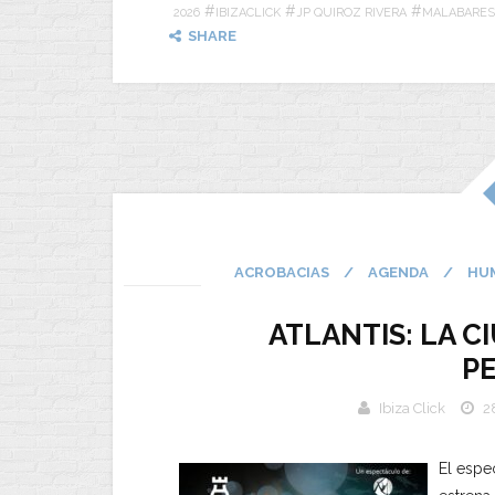
#
#
#
2026
IBIZACLICK
JP QUIROZ RIVERA
MALABARES
SHARE
ACROBACIAS
/
AGENDA
/
HU
ATLANTIS: LA C
P
Ibiza Click
28
El espec