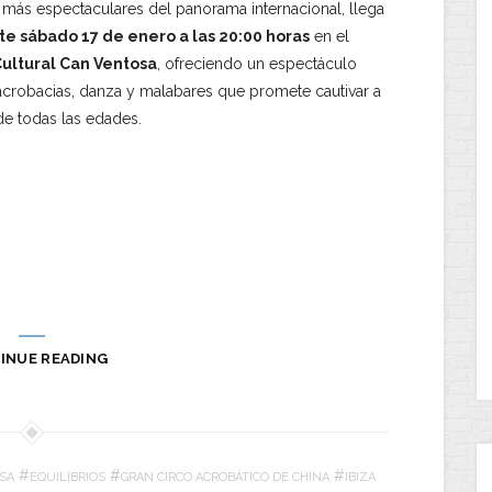
 más espectaculares del panorama internacional, llega
ste sábado 17 de enero a las 20:00 horas
en el
Cultural Can Ventosa
, ofreciendo un espectáculo
acrobacias, danza y malabares que promete cautivar a
de todas las edades.
INUE READING
#
#
#
SSA
EQUILIBRIOS
GRAN CIRCO ACROBÁTICO DE CHINA
IBIZA