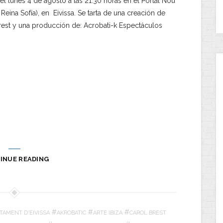
 el lunes 4 de agosto a las 21:30 horas en el Portal Nou
Reina Sofía), en Eivissa. Se tarta de una creación de
rest y una producción de: Acrobati-k Espectáculos
INUE READING
#
#
#
TAMENT D'EIVISSA
AKROBATIC
ARTE IBIZA
CAROL BREST