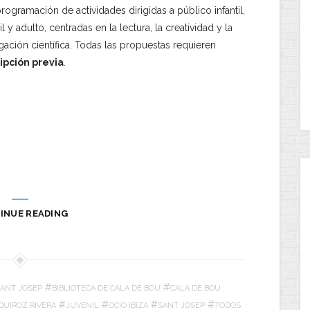
rogramación de actividades dirigidas a público infantil,
il y adulto, centradas en la lectura, la creatividad y la
gación científica. Todas las propuestas requieren
ripción previa
.
INUE READING
#
#
ANT JOSEP
BIBLIOTECA DE CALA DE BOU
CALA DE BOU
#
#
#
#
QUIROZ RIVERA
JUVENIL
OCIO IBIZA
SANT JOSEP
TODOS