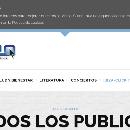
s
de terceros para mejorar nuestros servicios. Si continúa navegando, consid
n en la
Política de cookies
LUD Y BIENESTAR
LITERATURA
CONCIERTOS
IBIZA-CLICK 
TAGGED WITH
DOS LOS PUBLI