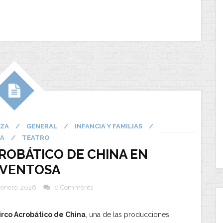
ZA
/
GENERAL
/
INFANCIA Y FAMILIAS
/
CA
/
TEATRO
ROBÁTICO DE CHINA EN
 VENTOSA
 enero, 2026
0 Comments
irco Acrobático de China
, una de las producciones