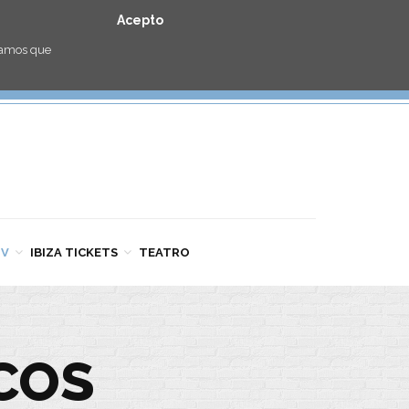
Acepto
eramos que
TV
IBIZA TICKETS
TEATRO
COS