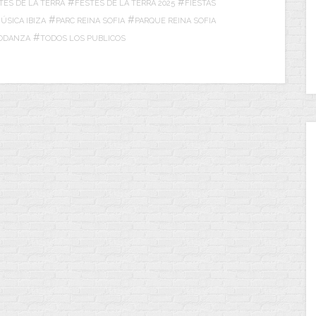
#
#
TES DE LA TERRA
FESTES DE LA TERRA 2025
FIESTAS
#
#
ÚSICA IBIZA
PARC REINA SOFIA
PARQUE REINA SOFIA
#
ODANZA
TODOS LOS PUBLICOS