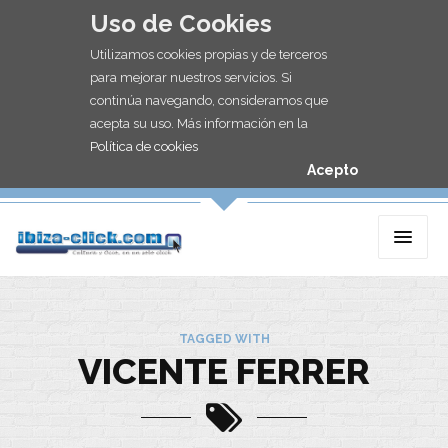
Uso de Cookies
Utilizamos cookies propias y de terceros
para mejorar nuestros servicios. Si
continúa navegando, consideramos que
acepta su uso. Más información en la
Política de cookies
Acepto
TAGGED WITH
VICENTE FERRER