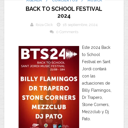
AGENDA
/
CONCIERTOS
/
MUSICA
BACK TO SCHOOL FESTIVAL
2024
Ibiza Click
18 septiembre, 2024
0 Comments
Este 2024 Back
to School
Festival en Sant
Jordi contará
con las
actuaciones de
Billy Flamingos,
Dr Trapero,
Stone Corners,
Mezzclub y Dj
Pato.