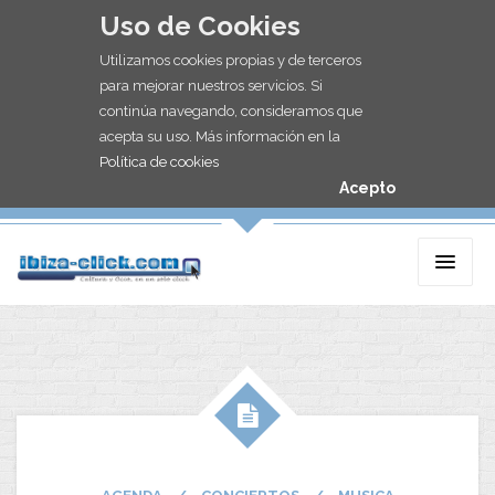
Uso de Cookies
Utilizamos cookies propias y de terceros
para mejorar nuestros servicios. Si
continúa navegando, consideramos que
acepta su uso. Más información en la
Política de cookies
Acepto