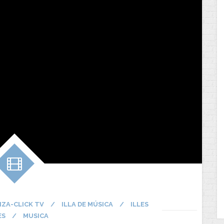
BIZA-CLICK TV
/
ILLA DE MÚSICA
/
ILLES
ES
/
MUSICA