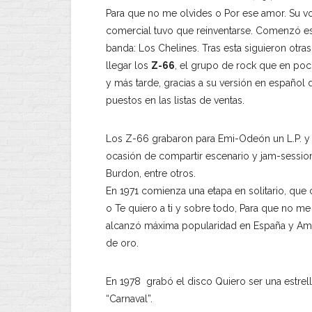
Para que no me olvides o Por ese amor. Su voc
comercial tuvo que reinventarse. Comenzó es
banda: Los Chelines. Tras esta siguieron otra
llegar los
Z-66
, el grupo de rock que en poc
y más tarde, gracias a su versión en español 
puestos en las listas de ventas.
Los Z-66 grabaron para Emi-Odeón un L.P. y 8 
ocasión de compartir escenario y jam-session
Burdon, entre otros.
En 1971 comienza una etapa en solitario, que
o Te quiero a ti y sobre todo, Para que no me
alcanzó máxima popularidad en España y Amér
de oro.
En 1978 grabó el disco Quiero ser una estrell
“Carnaval”.