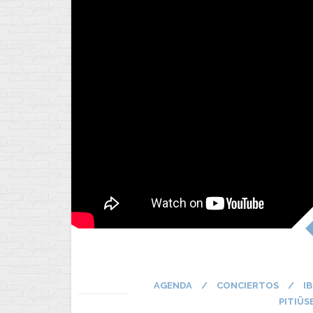
AGENDA
/
CONCIERTOS
/
I
PITIÜS