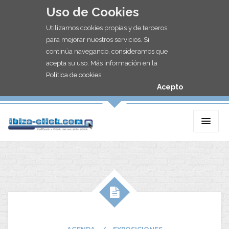
Uso de Cookies
Utilizamos cookies propias y de terceros
para mejorar nuestros servicios. Si
continúa navegando, consideramos que
acepta su uso. Más información en la
Política de cookies
Acepto