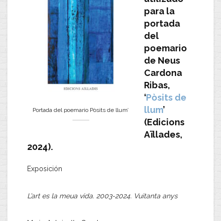
para la
portada
del
poemario
de Neus
Cardona
Ribas,
‘
Pòsits de
llum
’
Portada del poemario Pòsits de llum’
(Edicions
Aïllades,
2024).
Exposición
L’art es la meua vida. 2003-2024. Vuitanta
anys