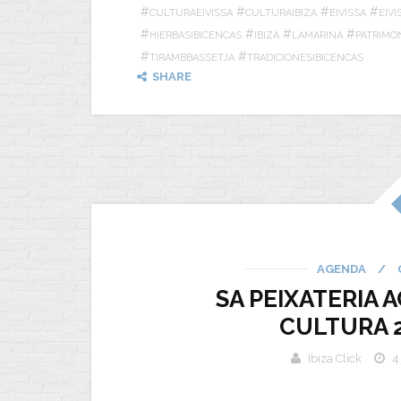
#
#
#
#
CULTURAEIVISSA
CULTURAIBIZA
EIVISSA
EIV
#
#
#
#
HIERBASIBICENCAS
IBIZA
LAMARINA
PATRIMO
#
#
TIRAMBBASSETJA
TRADICIONESIBICENCAS
SHARE
AGENDA
/
SA PEIXATERIA 
CULTURA 2
Ibiza Click
4