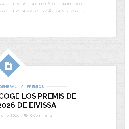
#
#
ISSACULTURAL
FIESTASIBIZA
FOLKLOREIBICENCO
#
#
NIOCULTURAL
SAPEIXATERIA
SESNOSTRESARRELS
GENERAL
/
PREMIOS
ACOGE LOS PREMIS DE
026 DE EIVISSA
 junio, 2026
0 Comments