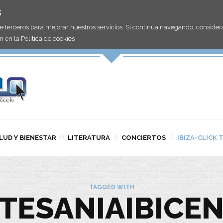
s
de terceros para mejorar nuestros servicios. Si continúa navegando, consid
n en la
Política de cookies
LUD Y BIENESTAR
LITERATURA
CONCIERTOS
IBIZA-CLICK 
TAGGED WITH
TESANIAIBICE