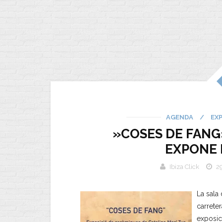
AGENDA
/
EX
»COSES DE FANG»
EXPONE 
Ibiza Click
29
La sala
carrete
exposi