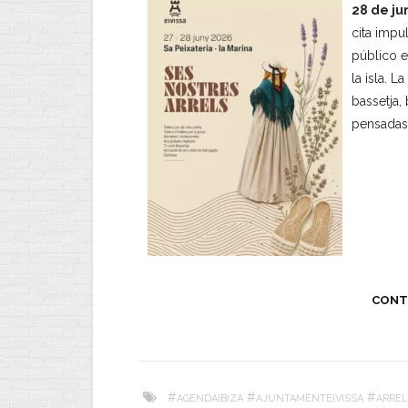
28 de ju
cita impu
público e
la isla. L
bassetja,
pensadas 
CONT
#
#
#
AGENDAIBIZA
AJUNTAMENTEIVISSA
ARREL