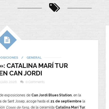
POSICIONES
/
GENERAL
: CATALINA MARÍ TUR
EN CAN JORDI
 julio, 2026
0 Comments
 de exposiciones de
Can Jordi Blues Station
, en la
ra de Sant Josep, acoge hasta el
21 de septiembre
la
ción
Coses de fang
, de la ceramista
Catalina Marí Tur
.