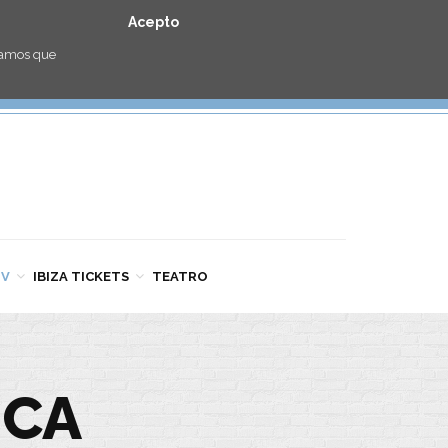
Acepto
eramos que
TV
IBIZA TICKETS
TEATRO
NCA