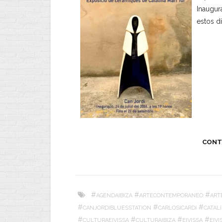
Inaugur
estos dí
CONT
#
#
#
AGENDAIBIZA
ARTECONTEMPORANEO
ART
#
#
#
CANJORDIBLUESSTATION
CARLOSICARDI
CATAL
#
#
#
#
CULTURAEIVISSA
CULTURAIBIZA
EIVISSA
EIV