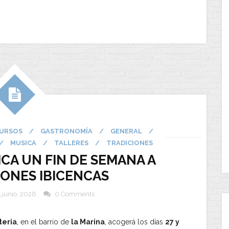
URSOS
/
GASTRONOMÍA
/
GENERAL
/
/
MUSICA
/
TALLERES
/
TRADICIONES
ICA UN FIN DE SEMANA A
IONES IBICENCAS
 junio, 2026
0 Comments
teria
, en el barrio de
la Marina
, acogerá los días
27 y