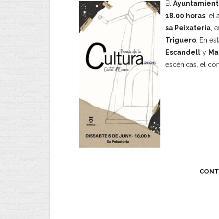
El
Ayuntamiento
18.00 horas
, el
sa Peixateria
, 
Triguero
. En es
Escandell
y
Ma
escénicas, el cóm
CONT