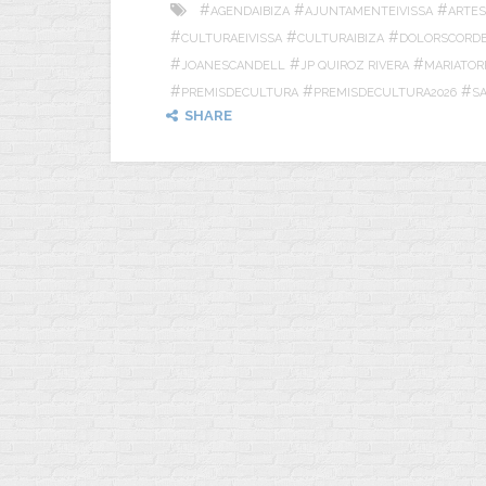
#
#
#
AGENDAIBIZA
AJUNTAMENTEIVISSA
ARTES
#
#
#
CULTURAEIVISSA
CULTURAIBIZA
DOLORSCORD
#
#
#
JOANESCANDELL
JP QUIROZ RIVERA
MARIATOR
#
#
#
PREMISDECULTURA
PREMISDECULTURA2026
SA
SHARE