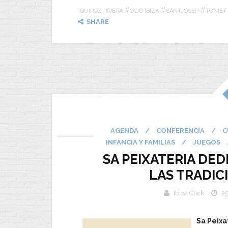
#
#
#
QUIROZ RIVERA
OCIO IBIZA
SANTJOSEP
TONIET
SHARE
AGENDA
/
CONFERENCIA
/
C
INFANCIA Y FAMILIAS
/
JUEGOS
SA PEIXATERIA DED
LAS TRADIC
Ibiza Click
25
Sa Peixa