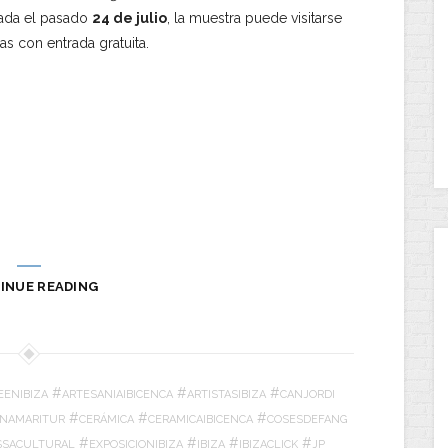
ada el pasado
24 de julio
, la muestra puede visitarse
as con entrada gratuita.
INUE READING
#
#
#
EENIBIZA
ARTESANIAIBICENCA
ARTISTASIBIZA
CANJORDI
#
#
#
INAMARITUR
CERÁMICA
CERAMICAIBICENCA
COSESDEFANG
#
#
#
#
ISSACULTURAL
EXPOSICIONIBIZA
IBIZA
IBIZACLICK
JP