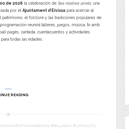
nio de 2026
la celebración de
Ses nostres arrels
, una
lsada por el
Ajuntament d’Eivissa
para acercar al
l patrimonio, el folclore y las tradiciones populares de
a programación reunirá talleres, juegos, música, tir amb
 ball pagès, cantada, cuentacuentos y actividades
para todas las edades.
INUE READING
#
#
#
SEIVISSA
ARTESANIAIBICENCA
BALLPAGES
CAFECALETA