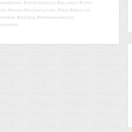
#
#
#
ANIAIBICENCA
ARTSESCENIQUES
BALLPAGES
COMIC
#
#
#
#
ERAS
EIVISSA
EIVISSACULTURAL
IBIZA
IBIZACLICK
#
#
RESORVAY
OCIOIBIZA
PATRIMONIOIBICENCO
PEIXATERIA