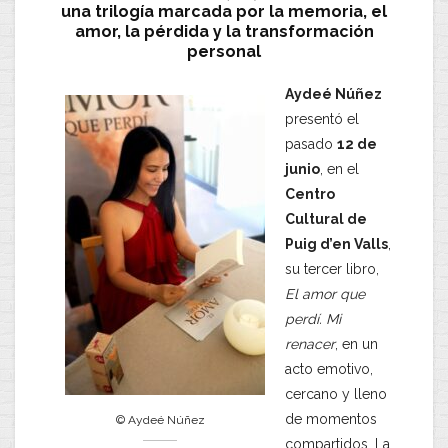
una trilogía marcada por la memoria, el
amor, la pérdida y la transformación
personal
Aydeé Núñez
presentó el
pasado
12 de
junio
, en el
Centro
Cultural de
Puig d’en Valls
,
su tercer libro,
El amor que
perdí. Mi
renacer
, en un
acto emotivo,
cercano y lleno
de momentos
© Aydeé Núñez
compartidos. La