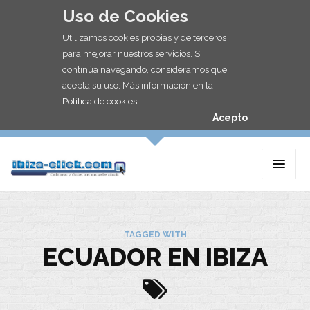
Uso de Cookies
Utilizamos cookies propias y de terceros
para mejorar nuestros servicios. Si
continúa navegando, consideramos que
acepta su uso. Más información en la
Política de cookies
Acepto
TAGGED WITH
ECUADOR EN IBIZA