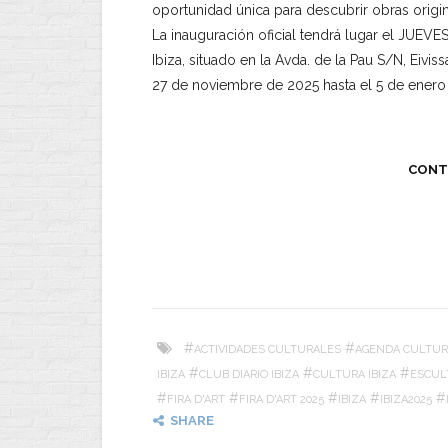
oportunidad única para descubrir obras origina
La inauguración oficial tendrá lugar el JUEVE
Ibiza, situado en la Avda. de la Pau S/N, Eiviss
27 de noviembre de 2025 hasta el 5 de enero
CONT
#
#
ACTIVIDADES CULTURALES
AGENDA CULTUR
#
#
#
IBIZA
CLUB DIARIO IBIZA
CULTURA IBIZA
ESCUL
#
#
#
#
#
FIRA D'ART
FIRA D'ART 2025
IBIZA
IBIZA2025
SHARE