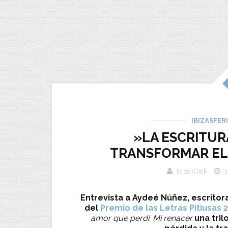
IBIZASFER
»LA ESCRITUR
TRANSFORMAR EL
Ibiza Click
1
Entrevista a Aydeé Núñez, escritor
del
Premio de las Letras Pitiusas 
amor que perdí. Mi renacer
una tril