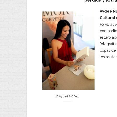
pérdida y la t
Aydeé N
Cultural 
Mi renace
compartid
estuvo ac
fotografía
copas de 
los asiste
© Aydeé Núñez