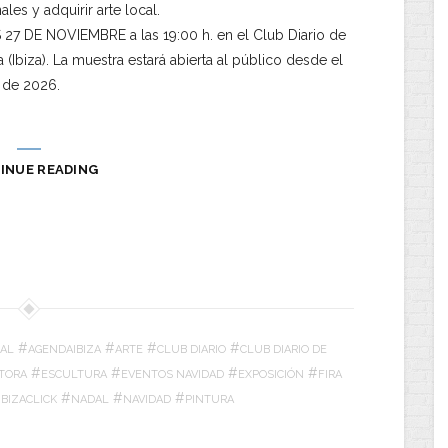
les y adquirir arte local.
S 27 DE NOVIEMBRE a las 19:00 h. en el Club Diario de
a (Ibiza). La muestra estará abierta al público desde el
 de 2026.
INUE READING
#
#
#
#
AL
AGENDAIBIZA
ARTE
CLUB DIARIO
CLUB DIARIO DE
#
#
#
#
TORA
ESCULTURA
EVENTOS NAVIDAD
EXPOSICIÓN
FIRA
#
#
#
IBIZACLICK
NADAL
NAVIDAD
PINTURA