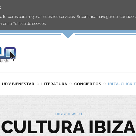
s
de terceros para mejorar nuestros servicios. Si continúa navegando, consid
n en la
Política de cookies
LUD Y BIENESTAR
LITERATURA
CONCIERTOS
IBIZA-CLICK 
TAGGED WITH
CULTURA IBIZA