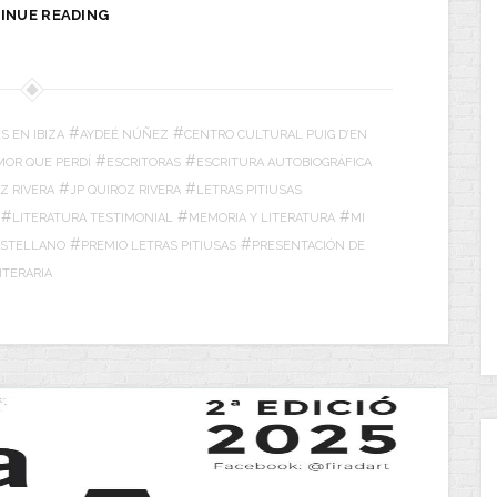
INUE READING
#
#
S EN IBIZA
AYDEÉ NÚÑEZ
CENTRO CULTURAL PUIG D’EN
#
#
MOR QUE PERDÍ
ESCRITORAS
ESCRITURA AUTOBIOGRÁFICA
#
#
Z RIVERA
JP QUIROZ RIVERA
LETRAS PITIUSAS
#
#
#
LITERATURA TESTIMONIAL
MEMORIA Y LITERATURA
MI
#
#
ASTELLANO
PREMIO LETRAS PITIUSAS
PRESENTACIÓN DE
ITERARIA