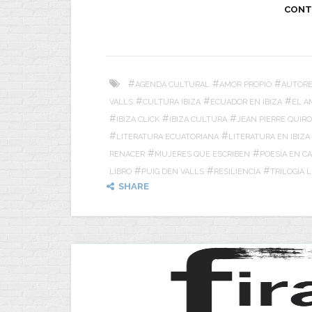
CONT
#
#
#
AGENDA CULTURAL
AMOR PROPIO
AUTORE
#
#
#
VALLS
CULTURA IBIZA
ECUADOR EN IBIZA
EL A
#
#
#
IBIZA CLICK
IBIZA CULTURA
JEAN PIERRE QUIRO
#
#
LITERATURA ECUATORIANA
LITERATURA EN IBIZA
#
#
RENACER
MUJERES QUE ESCRIBEN
POESÍA EN C
#
#
#
LIBRO
PUIG DEN VALLS
RESILIENCIA
TRILOGÍA L
SHARE