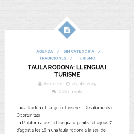
AGENDA
/
SIN CATEGORÍA
/
TRADICIONES
/
TURISMO
TAULA RODONA: LLENGUA I
TURISME
Ibiza Click
26 julio, 2025
0 Comments
Taula Rodona: Llengua i Turisme – Desafiaments i
Oportunitats
La Plataforma per la Llengua organitza el dijous 7
d’agost a les 18 h una taula rodona a la seu de