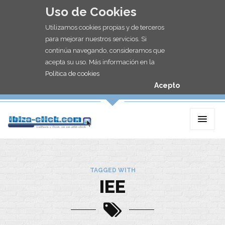
Uso de Cookies
Utilizamos cookies propias y de terceros
para mejorar nuestros servicios. Si
continúa navegando, consideramos que
acepta su uso. Más información en la
Política de cookies
Acepto
TAGGED WITH
IEE