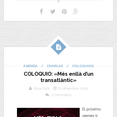
AGENDA
/
CHARLAS
/
COLOQUIOS
COLOQUIO: «Més enllà d’un
transatlàntic»
Ibiza Click
21 diciembre, 2025
0 Comments
​El próximo
viernes 9