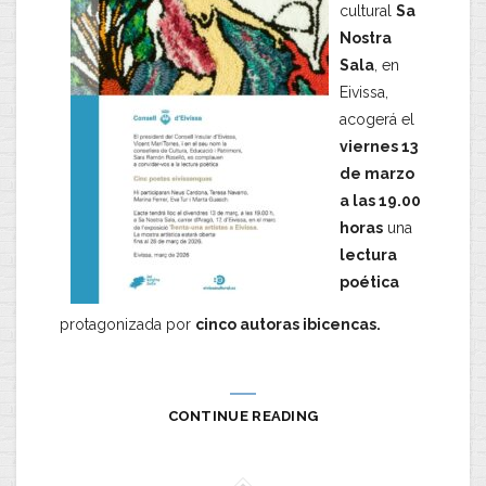
cultural
Sa
Nostra
Sala
, en
Eivissa,
acogerá el
viernes 13
de marzo
a las 19.00
horas
una
lectura
poética
protagonizada por
cinco autoras ibicencas.
CONTINUE READING