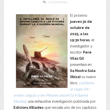
0 Comments
El próximo
jueves 30 de
octubre de
2025, a las
19:30 horas
, el
investigador y
escritor
Pere
Vilàs Gil
presentará en
Sa Nostra Sala
(Ibiza)
su nuevo
libro,
L’artilleria
al segle XX i
avions caiguts a les Pitiüses durant la II Guerra
Mundial
, una exhaustiva investigación publicada por
Edicions Aïllades
que rescata uno de los capítulos