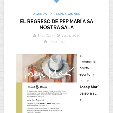
AGENDA
/
EXPOSICIONES
EL REGRESO DE PEP MARÍ A SA
NOSTRA SALA
Ibiza Click
1 abril, 2025
0 Comments
El
reconocido
poeta,
escritor y
pintor
Josep Marí
celebra su
75