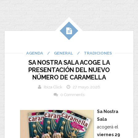
AGENDA
/
GENERAL
/
TRADICIONES
SA NOSTRA SALA ACOGE LA
PRESENTACIÓN DEL NUEVO
NÚMERO DE CARAMELLA
Ibiza Click
27 mayo, 2026
0 Comments
Sa Nostra
Sala
acogerá el
viernes 29