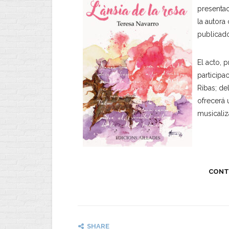
presentac
la autora
publicad
El acto, 
participac
Ribas; d
ofrecerá 
musicaliz
CONT
SHARE