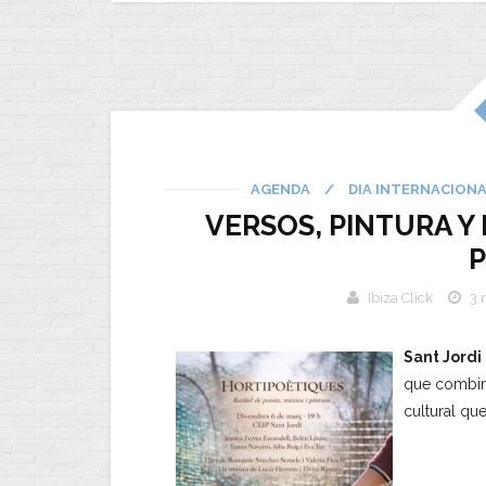
AGENDA
/
DIA INTERNACION
VERSOS, PINTURA Y 
P
Ibiza Click
3 
Sant Jordi
que combi
cultural que