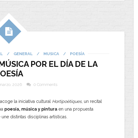
AL
/
GENERAL
/
MUSICA
/
POESÍA
MÚSICA POR EL DÍA DE LA
OESÍA
marzo, 2026
0 Comments
acoge la iniciativa cultural
Hortipoètiques
, un recital
na
poesía, música y pintura
en una propuesta
 une distintas disciplinas artísticas.