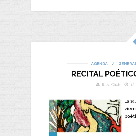
AGENDA
/
GENERA
RECITAL POÉTIC
Ibiza Click
12
La sal
viern
poét