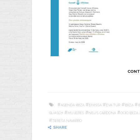
CONT
#
#
#
#
#
AGENDA IBIZA
EIVISSA
EVA TUR
IBIZA
I
#
#
#
GUASCH
MUJERES
NEUS CARDONA
OCIO IBIZA
#
TERESA NAVARRO
SHARE