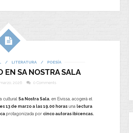
L
/
LITERATURA
/
POESÍA
O EN SA NOSTRA SALA
 marzo, 2026
0 Comments
a cultural
Sa Nostra Sala
, en Eivissa, acogerá el
es 13 de marzo a las 19.00 horas
una
lectura
ica
protagonizada por
cinco autoras ibicencas.