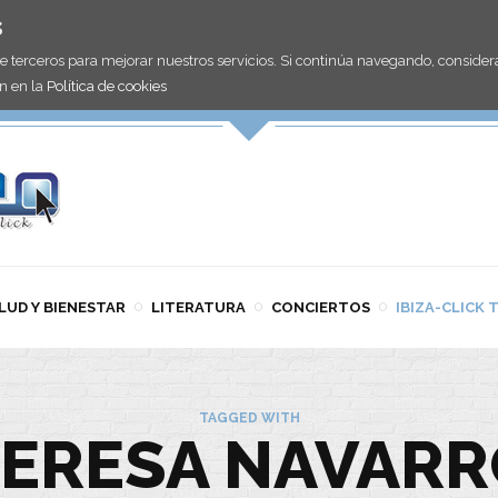
s
de terceros para mejorar nuestros servicios. Si continúa navegando, consid
n en la
Política de cookies
LUD Y BIENESTAR
LITERATURA
CONCIERTOS
IBIZA-CLICK 
TAGGED WITH
ERESA NAVAR