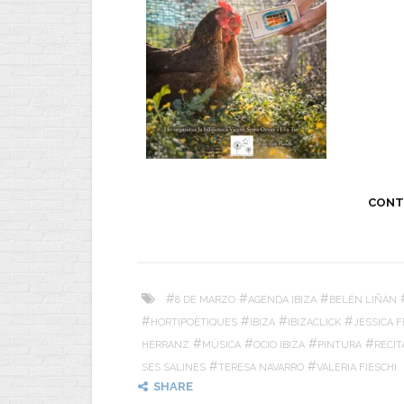
CONT
#
#
#
8 DE MARZO
AGENDA IBIZA
BELÉN LIÑÁN
#
#
#
#
HORTIPOÈTIQUES
IBIZA
IBIZACLICK
JÈSSICA 
#
#
#
#
HERRANZ
MÚSICA
OCIO IBIZA
PINTURA
RECIT
#
#
SES SALINES
TERESA NAVARRO
VALERIA FIESCHI
SHARE