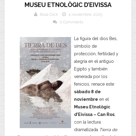
MUSEU ETNOLÒGIC D’EIVISSA
Ibiza Click
4 noviembre, 2025
0 Comments
La figura del dios Bes,
símbolo de
protección, fertilidad y
alegría en el antiguo
Egipto y también
venerada por los
fenicios, renace este
sábado 8 de
noviembre
en el
Museu Etnològic
d’Eivissa – Can Ros
,
con la lectura
dramatizada
Tierra de