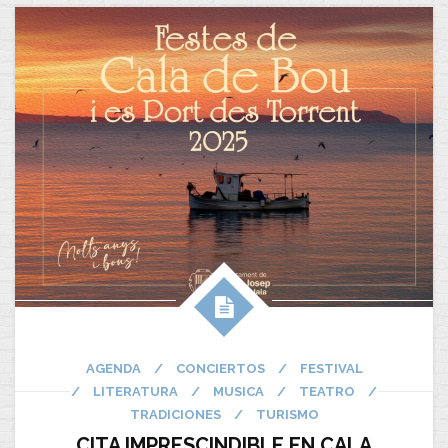
AGENDA
/
CONCIERTOS
/
FESTIVAL
/
LITERATURA
/
MUSICA
/
TEATRO
/
TRADICIONES
/
TURISMO
CITA IMPRESCINDIBLE EN CALA