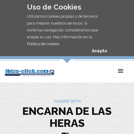
Uso de Cookies
Utilizamos cookies propias y de terceros
para mejorar nuestros servicios. Si
continúa navegando, consideramos que
acepta su uso. Más información en la
Política de cookies
Acepto
TAGGED WITH
ENCARNA DE LAS
HERAS