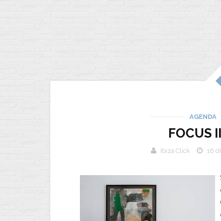
AGENDA
FOCUS I
Ibiza Click
16 d