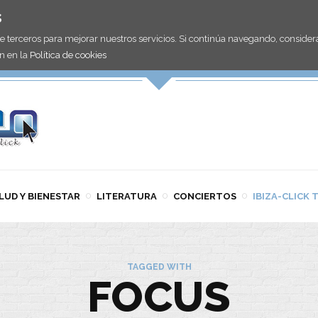
s
de terceros para mejorar nuestros servicios. Si continúa navegando, consid
n en la
Política de cookies
LUD Y BIENESTAR
LITERATURA
CONCIERTOS
IBIZA-CLICK 
TAGGED WITH
FOCUS