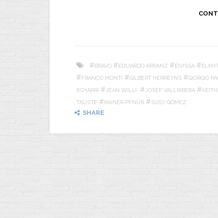
CONT
#
#
#
#
BRAVO
EDUARDO ARRANZ
EIVISSA
ELMY
#
#
#
FRANCO MONTI
GILBERT HERREYNS
GIORGIO PA
#
#
#
ECHARRI
JEAN WILLI.
JOSEP VALLRIBERA
KEITH
#
#
TAUSTE
RAINER PFNÜR
SUSY GÓMEZ
SHARE