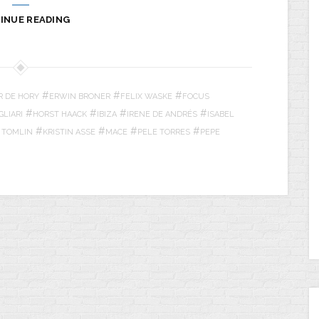
INUE READING
#
#
#
R DE HORY
ERWIN BRONER
FELIX WASKE
FOCUS
#
#
#
#
GLIARI
HORST HAACK
IBIZA
IRENE DE ANDRÉS
ISABEL
#
#
#
#
 TOMLIN
KRISTIN ASSE
MACE
PELE TORRES
PEPE