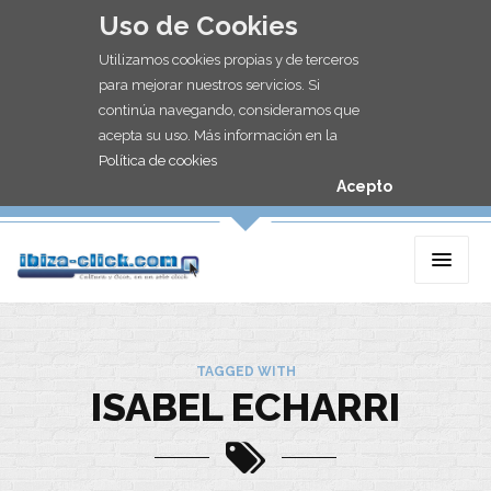
Uso de Cookies
Utilizamos cookies propias y de terceros
para mejorar nuestros servicios. Si
continúa navegando, consideramos que
acepta su uso. Más información en la
Política de cookies
Acepto
TAGGED WITH
ISABEL ECHARRI