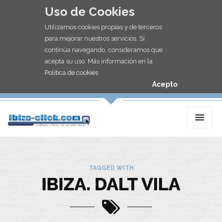
Uso de Cookies
Utilizamos cookies propias y de terceros
para mejorar nuestros servicios. Si
continúa navegando, consideramos que
acepta su uso. Más información en la
Política de cookies
Acepto
TAGGED WITH
IBIZA. DALT VILA