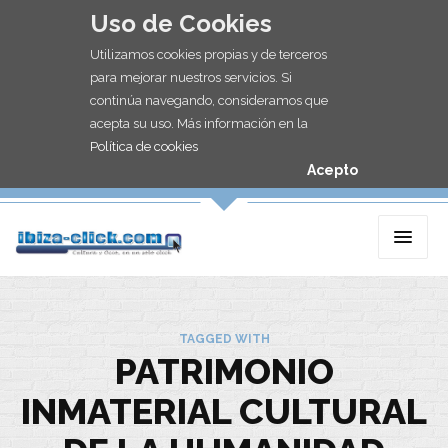
Uso de Cookies
Utilizamos cookies propias y de terceros
para mejorar nuestros servicios. Si
continúa navegando, consideramos que
acepta su uso. Más información en la
Política de cookies
Acepto
TAGGED WITH
PATRIMONIO
INMATERIAL CULTURAL