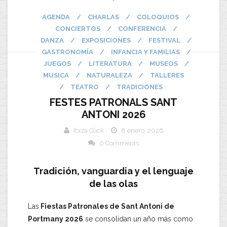
AGENDA
/
CHARLAS
/
COLOQUIOS
/
CONCIERTOS
/
CONFERENCIA
/
DANZA
/
EXPOSICIONES
/
FESTIVAL
/
GASTRONOMÍA
/
INFANCIA Y FAMILIAS
/
JUEGOS
/
LITERATURA
/
MUSEOS
/
MUSICA
/
NATURALEZA
/
TALLERES
/
TEATRO
/
TRADICIONES
FESTES PATRONALS SANT
ANTONI 2026
Ibiza Click
8 enero, 2026
0 Comments
Tradición, vanguardia y el lenguaje
de las olas
​Las
Fiestas Patronales de Sant Antoni de
Portmany 2026
se consolidan un año más como