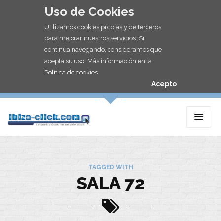
Uso de Cookies
Utilizamos cookies propias y de terceros
para mejorar nuestros servicios. Si
continúa navegando, consideramos que
acepta su uso. Más información en la
Política de cookies
Acepto
TAGGED WITH
SALA 72