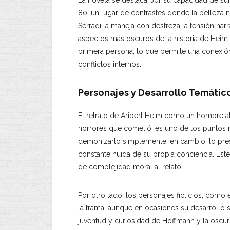
La novela se destaca por su capacidad de sume
80, un lugar de contrastes donde la belleza n
Serradilla maneja con destreza la tensión narr
aspectos más oscuros de la historia de Heim d
primera persona, lo que permite una conexió
conflictos internos.
Personajes y Desarrollo Temátic
El retrato de Aribert Heim como un hombre a
horrores que cometió, es uno de los puntos má
demonizarlo simplemente; en cambio, lo pres
constante huida de su propia conciencia. Est
de complejidad moral al relato.
Por otro lado, los personajes ficticios, como 
la trama, aunque en ocasiones su desarrollo se
juventud y curiosidad de Hoffmann y la oscu