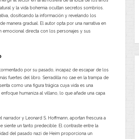
rgir al lector en la atmósfera de la Ibiza de los años
atural y la vida bohemia ocultan secretos sombríos.
ativa, dosificando la información y revelando los
e manera gradual. El autor opta por una narrativa en
n emocional directa con los personajes y sus
o
tormentado por su pasado, incapaz de escapar de los
s fuertes del libro. Serradilla no cae en la trampa de
enta como una figura trágica cuya vida es una
e enfoque humaniza al villano, lo que añade una capa
el narrador y Leonard S. Hoffmann, aportan frescura a
 siente un tanto predecible. El contraste entre la
ridad del pasado nazi de Heim proporciona un