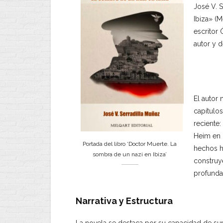
José V. 
Ibiza» (M
escritor
autor y 
El autor 
capítulo
reciente:
Heim en l
Portada del libro ‘Doctor Muerte. La
hechos hi
sombra de un nazi en Ibiza’
construy
profunda
Narrativa y Estructura