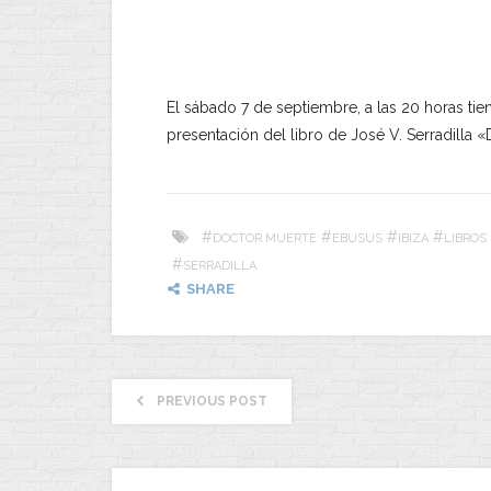
El sábado 7 de septiembre, a las 20 horas tien
presentación del libro de José V. Serradilla
#
#
#
#
DOCTOR MUERTE
EBUSUS
IBIZA
LIBROS
#
SERRADILLA
SHARE
PREVIOUS POST