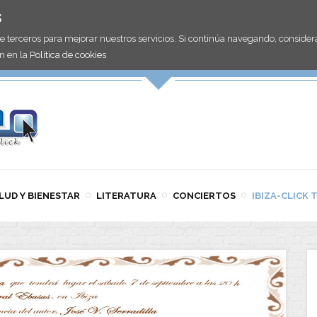
s
de terceros para mejorar nuestros servicios. Si continúa navegando, consid
n en la
Política de cookies
LUD Y BIENESTAR
LITERATURA
CONCIERTOS
IBIZA-CLICK 