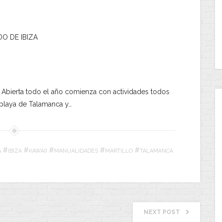
DO DE IBIZA
 Abierta todo el año comienza con actividades todos
 playa de Talamanca y…
#
#
#
#
#
A
IBIZA
KAWAII
MANUALIDADES
MARTILLO
TALAMANCA
NEXT POST