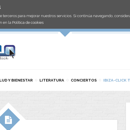
s
de terceros para mejorar nuestros servicios. Si continúa navegando, consid
n en la
Política de cookies
LUD Y BIENESTAR
LITERATURA
CONCIERTOS
IBIZA-CLICK 