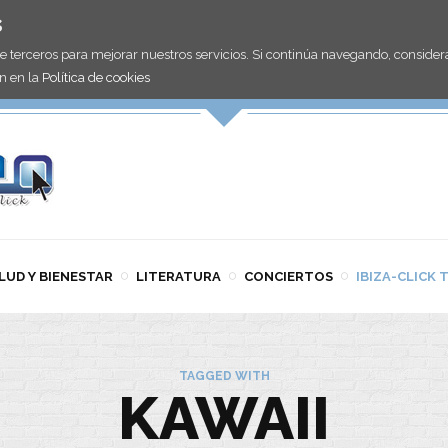
s
de terceros para mejorar nuestros servicios. Si continúa navegando, consid
n en la
Política de cookies
LUD Y BIENESTAR
LITERATURA
CONCIERTOS
IBIZA-CLICK 
TAGGED WITH
KAWAII