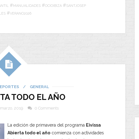
#
#
#
ANTIL
MANUALIDADES
OCIOIBIZA
SANTJOSEP
#
LES
VERANO2026
EPORTES
/
GENERAL
ERTA TODO EL AÑO
 marzo, 2019
0 Comments
La edición de primavera del programa
Eivissa
Abierta todo el año
comienza con actividades