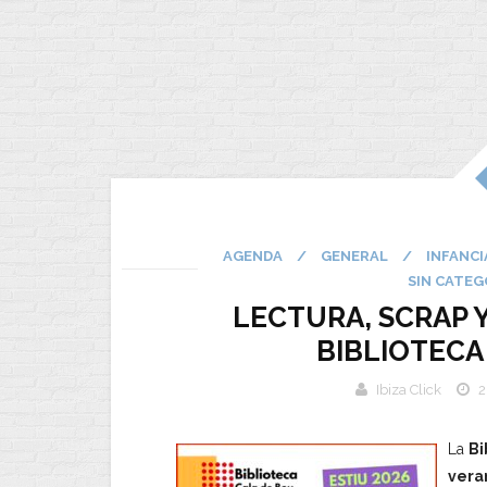
AGENDA
/
GENERAL
/
INFANCI
SIN CATEG
LECTURA, SCRAP 
BIBLIOTECA
Ibiza Click
2
La
Bi
vera