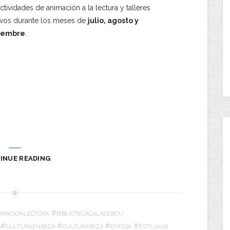
ctividades de animación a la lectura y talleres
ivos durante los meses de
julio, agosto y
iembre
.
INUE READING
#
IMACIONLECTORA
BIBLIOTECACALADEBOU
#
#
#
#
CULTURAENIBIZA
CULTURAIBIZA
EIVISSA
ESTIU2026