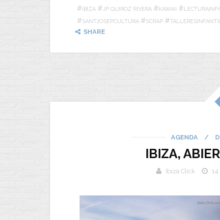
#
#
#
#
IBIZA
JP QUIROZ RIVERA
KAWAII
LECTURAINF
#
#
#
SANTJOSEPCULTURA
SCRAP
TALLERESINFANTI
SHARE
AGENDA
/
D
IBIZA, ABI
Ibiza Click
14