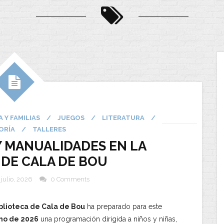
A Y FAMILIAS
/
JUEGOS
/
LITERATURA
/
ORÍA
/
TALLERES
Y MANUALIDADES EN LA
 DE CALA DE BOU
 julio, 2026
0 Comments
blioteca de Cala de Bou
ha preparado para este
no de 2026
una programación dirigida a niños y niñas,