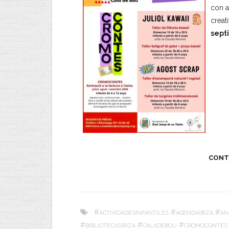
con a
creat
sept
CONT
#
#
#
ACTIVIDADESINFANTILES
AGENDAIBIZA
AN
#
#
#
BIBLIOTECASIBIZA
CALADEBOU
CROMOCONTES