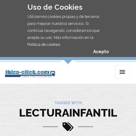
Uso de Cookies
Utilizamos cookies propias y de terceros
para mejorar nuestros servicios. Si
continúa navegando, consideramos que
acepta su uso. Más información en la
Política de cookies
Acepto
TAGGED WITH
LECTURAINFANTIL