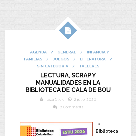
AGENDA
/
GENERAL
/
INFANCIA Y
FAMILIAS
/
JUEGOS
/
LITERATURA
/
SIN CATEGORÍA
/
TALLERES
LECTURA, SCRAP Y
MANUALIDADES EN LA
BIBLIOTECA DE CALA DE BOU
Ibiza Click
2 julio, 2026
0 Comments
La
Biblioteca