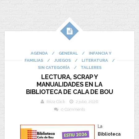
AGENDA
/
GENERAL
/
INFANCIA Y
FAMILIAS
/
JUEGOS
/
LITERATURA
/
SIN CATEGORÍA
/
TALLERES
LECTURA, SCRAP Y
MANUALIDADES EN LA
BIBLIOTECA DE CALA DE BOU
Ibiza Click
2 julio, 2026
0 Comments
La
Biblioteca