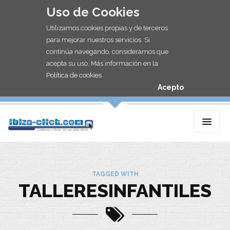
Uso de Cookies
Utilizamos cookies propias y de terceros
para mejorar nuestros servicios. Si
continúa navegando, consideramos que
acepta su uso. Más información en la
Política de cookies
Acepto
TAGGED WITH
TALLERESINFANTILES