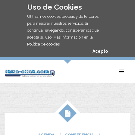
Uso de Cookies
Utilizamos cookies propias y de terceros
para mejorar nuestros servicios. Si
continúa navegando, consideramos que
acepta su uso. Más información en la
Política de cookies
Acepto
AGENDA
/
CONFERENCIA
/