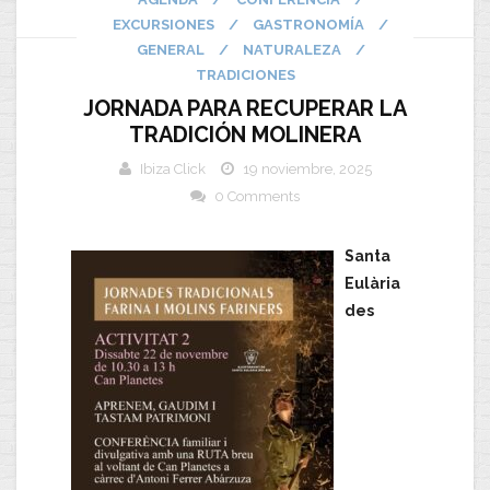
EXCURSIONES
/
GASTRONOMÍA
/
GENERAL
/
NATURALEZA
/
TRADICIONES
JORNADA PARA RECUPERAR LA
TRADICIÓN MOLINERA
Ibiza Click
19 noviembre, 2025
0 Comments
Santa
Eulària
des